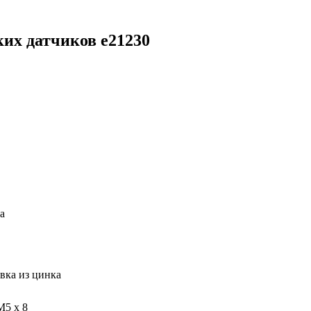
их датчиков e21230
а
ивка из цинка
M5 x 8