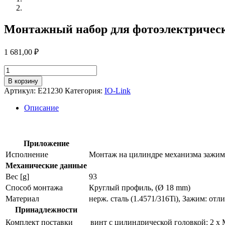
Монтажный набор для фотоэлектрическ
1 681,00
₽
Количество
товара
В корзину
Монтажный
Артикул:
E21230
Категория:
IO-Link
набор
для
Описание
фотоэлектрических
датчиков
e21230
Приложение
Исполнение
Монтаж на цилиндре механизма зажим
Механические данные
Вес [g]
93
Способ монтажа
Круглый профиль, (Ø 18 mm)
Материал
нерж. сталь (1.4571/316Ti), Зажим: отл
Принадлежности
Комплект поставки
винт с цилиндрической головкой: 2 x 