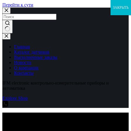
Перейти к сути
ЗАКРЫТЬ
Ничего
не
найдено
Главная
Каталог датчиков
Выполненные заказы
Новости
О компании
Контакты
IFM electronic контрольно-измерительные приборы и
автоматика
Explore Shop
IFM electronic контрольно-измерительные приборы и
автоматика