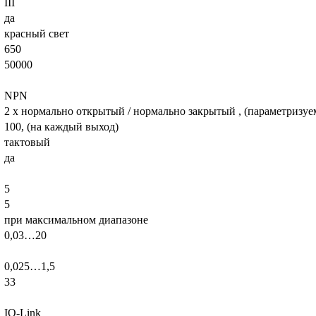
III
да
красный свет
650
50000
NPN
2 x нормально открытый / нормально закрытый , (параметризу
100, (на каждый выход)
тактовый
да
5
5
при максимальном диапазоне
0,03…20
0,025…1,5
33
IO-Link