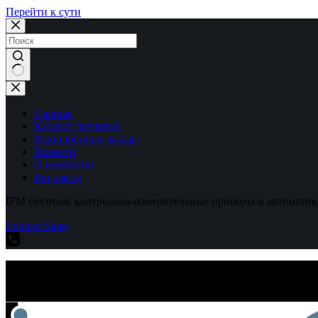
Перейти к сути
Ничего
не
найдено
Главная
Каталог датчиков
Выполненные заказы
Новости
О компании
Контакты
IFM electronic контрольно-измерительные приборы и автоматик
Explore Shop
IFM electronic контрольно-измерительные приборы и автоматик