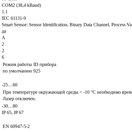
COM2 (38,4 kBaud)
1.1
IEC 61131-9
Smart Sensor: Sensor Identification, Binary Data Channel, Process Va
да
A
2
2
6
Режим работы
ID прибора
по умолчанию
925
-25…60
При температуре окружающей среды < -10 °C необходимо врем
Лазер отключен.
-30…80
IP 65, IP 67
EN 60947-5-2