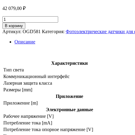
42 079,00
₽
Количество
товара
В корзину
Оптический
Артикул:
OGD581
Категория:
Фотоэлектрические датчики для
датчик
измерения
Описание
расстояния
ogd581
Характеристики
Тип света
Коммуникационный интерфейс
Лазерная защита класса
Размеры [mm]
Приложение
Приложение [m]
Электронные данные
Рабочее напряжение [V]
Потребление тока [mA]
Потребление тока опорное напряжение [V]