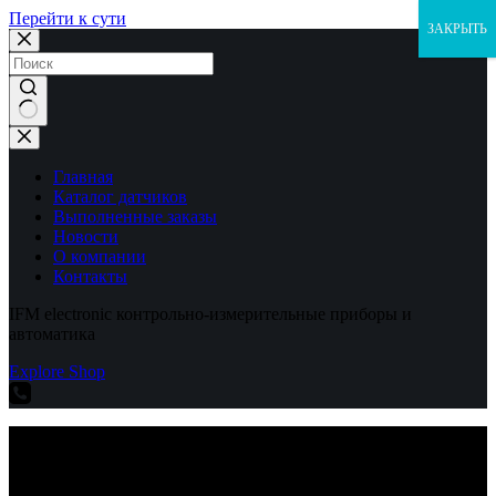
Перейти к сути
ЗАКРЫТЬ
Ничего
не
найдено
Главная
Каталог датчиков
Выполненные заказы
Новости
О компании
Контакты
IFM electronic контрольно-измерительные приборы и
автоматика
Explore Shop
IFM electronic контрольно-измерительные приборы и
автоматика