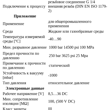
резьбовое соединение G 1/4
Подключение к процессу
внешняя резьба (DIN EN ISO 1179-
2)
Приложение
для общепромышленного
Применение
применения
Среда
Жидкие или газообразные среды
Температура измеряемой
-40…90
среды [°C]
Мин. разрывное давление
1000 bar
14500 psi
100 MPa
Предел прочности по
250 bar
3625 psi
25 Mpa
давлению
Примечание к прочности
статический
по давлению
Устойчивость к вакууму
-1000
[mbar]
Тип давления
относительное давление
Электронные данные
Рабочее напряжение [V]
8,5…36 DC
Мин. сопротивление
100, (500 V DC)
изоляции [MΩ]
Класс защиты
III