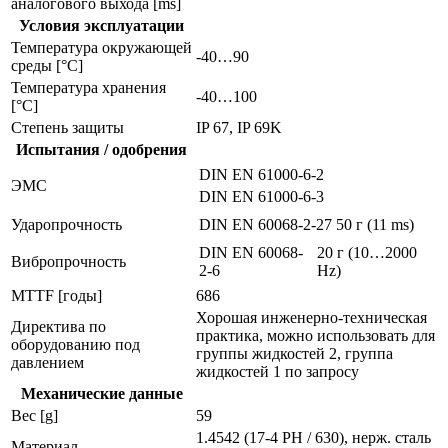
аналогового выхода [ms]
Условия эксплуатации
Температура окружающей
-40…90
среды [°C]
Температура хранения
-40…100
[°C]
Степень защиты
IP 67, IP 69K
Испытания / одобрения
DIN EN 61000-6-2
ЭMC
DIN EN 61000-6-3
Ударопрочность
DIN EN 60068-2-27
50 г (11 ms)
DIN EN 60068-
20 г (10…2000
Вибропрочность
2-6
Hz)
MTTF [годы]
686
Хорошая инженерно-техническая
Директива по
практика, можно использовать для
оборудованию под
группы жидкостей 2, группа
давлением
жидкостей 1 по запросу
Механические данные
Вес [g]
59
1.4542 (17-4 PH / 630), нерж. сталь
Материал