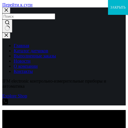
Перейти к сути
ЗАКРЫТЬ
Ничего
не
найдено
Главная
Каталог датчиков
Выполненные заказы
Новости
О компании
Контакты
IFM electronic контрольно-измерительные приборы и
автоматика
Explore Shop
IFM electronic контрольно-измерительные приборы и
автоматика