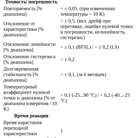
Точность/ погрешность
Повторяемость [%
< ± 0,05, (при изменениях
диапазона]
температуры < 10 K)
< ± 0,5, (вкл. дрейф при
Отклонение от
перетяжке, ошибке нулевой точки
характеристики [%
и погрешности, нелинейность,
диапазона]
гистерезис)
Отклонение линейности
< ± 0,1 (BFSL) / < ± 0,2 (LS)
[% диапазона]
Отклонение гистерезиса
< ± 0,2
[% диапазона]
Долговременная
стабильность [%
< ± 0,1, (за 6 месяцев)
диапазона]
Температурный
коэффициент нулевой
< 0,1 (-25...90 °C) / < 0,2 (-40...-25
точки и диапазона [% от
°C)
диапазона измерения / 10
K]
Время реакции
Время нарастания
переходной
1
характеристики