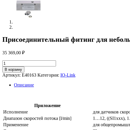
Присоединительный фитинг для неболь
35 369,00
₽
Количество
товара
В корзину
Присоединительный
Артикул:
E40163
Категория:
IO-Link
фитинг
для
Описание
небольшого
расхода
e40163
Приложение
Исполнение
для датчиков скор
Диапазон скоростей потока [l/min]
1…12, ((SI1xxx), 1
Применение
для общепромышл