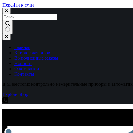
Перейти к сути
Ничего
не
найдено
Главная
Каталог датчиков
Выполненные заказы
Новости
О компании
Контакты
IFM electronic контрольно-измерительные приборы и автоматик
Explore Shop
IFM electronic контрольно-измерительные приборы и автоматик