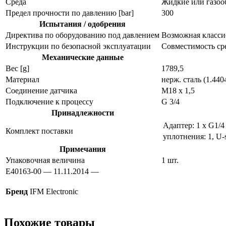
Среда
Жидкие или газоо
Предел прочности по давлению [bar]
300
Испытания / одобрения
Директива по оборудованию под давлением
Возможная классиф
Инструкции по безопасной эксплуатации
Совместимость ср
Механические данные
Вес [g]
1789,5
Материал
нерж. сталь (1.440
Соединение датчика
M18 x 1,5
Подключение к процессу
G 3/4
Принадлежности
Адаптер: 1 x G1/4
Комплект поставки
уплотнения: 1, U-
Примечания
Упаковочная величина
1 шт.
E40163-00 — 11.11.2014 —
Бренд
IFM Electronic
Похожие товары