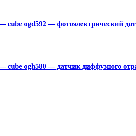
 — cube ogd592 — фотоэлектрический дат
 — cube ogh580 — датчик диффузного отр