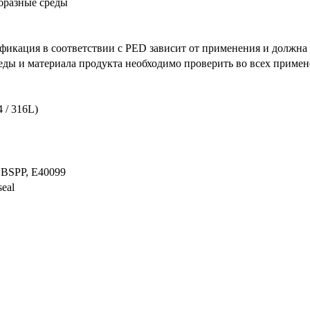
бразные среды
икация в соответствии с PED зависит от применения и должна 
еды и материала продукта необходимо проверить во всех примен
4 / 316L)
 BSPP, E40099
seal