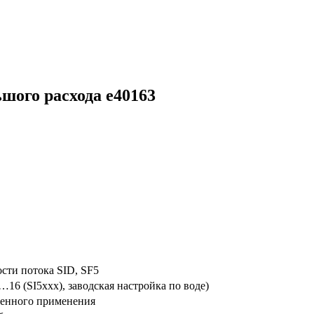
шого расхода e40163
ости потока SID, SF5
…16 (SI5xxx), заводская настройка по воде)
енного применения