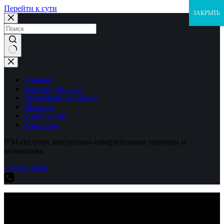
Перейти к сути
ЗАКРЫТЬ
Ничего
не
найдено
Главная
Каталог датчиков
Выполненные заказы
Новости
О компании
Контакты
IFM electronic контрольно-измерительные приборы и
автоматика
Explore Shop
IFM electronic контрольно-измерительные приборы и
автоматика