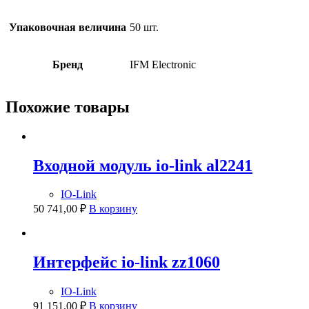
Упаковочная величина
50 шт.
Бренд
IFM Electronic
Похожие товары
Входной модуль io-link al2241
IO-Link
50 741,00
₽
В корзину
Интерфейс io-link zz1060
IO-Link
91 151,00
₽
В корзину