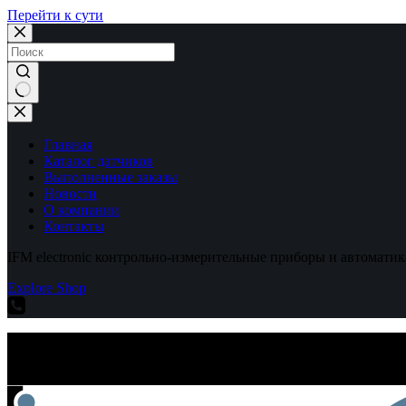
Перейти к сути
Ничего
не
найдено
Главная
Каталог датчиков
Выполненные заказы
Новости
О компании
Контакты
IFM electronic контрольно-измерительные приборы и автоматик
Explore Shop
IFM electronic контрольно-измерительные приборы и автоматик