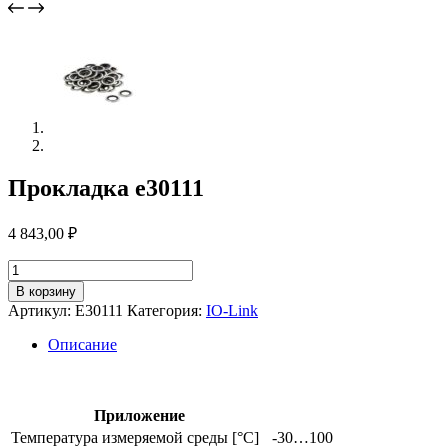
Прокладка e30111
4 843,00
₽
Количество
товара
В корзину
Прокладка
Артикул:
E30111
Категория:
IO-Link
e30111
Описание
Приложение
Температура измеряемой среды [°C]
-30…100