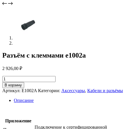
Разъём с клеммами e1002a
2 926,00
₽
Количество
товара
В корзину
Разъём
Артикул:
E1002A
Категории:
Аксессуары
,
Кабели и разъёмы
с
клеммами
Описание
e1002a
Приложение
Подключение к сертифицированной