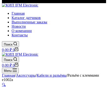
Главная
Каталог датчиков
Выполненные заказы
Новости
О компании
Контакты
Поиск
Корзина
0,00
₽
0
Поиск
Корзина
0,00
₽
0
Menu
Главная
/
Аксессуары
/
Кабели и разъёмы
/
Разъём с клеммами
e1002a
🔍