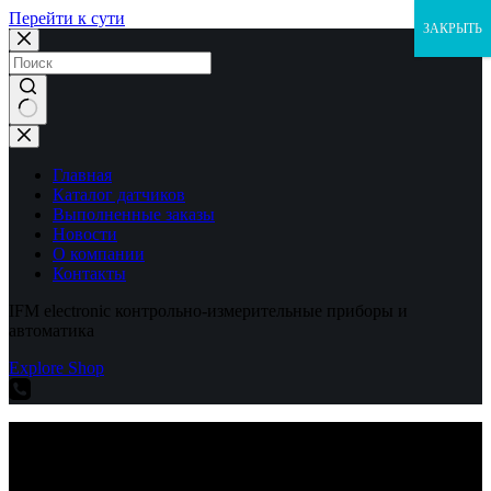
Перейти к сути
ЗАКРЫТЬ
Ничего
не
найдено
Главная
Каталог датчиков
Выполненные заказы
Новости
О компании
Контакты
IFM electronic контрольно-измерительные приборы и
автоматика
Explore Shop
IFM electronic контрольно-измерительные приборы и
автоматика