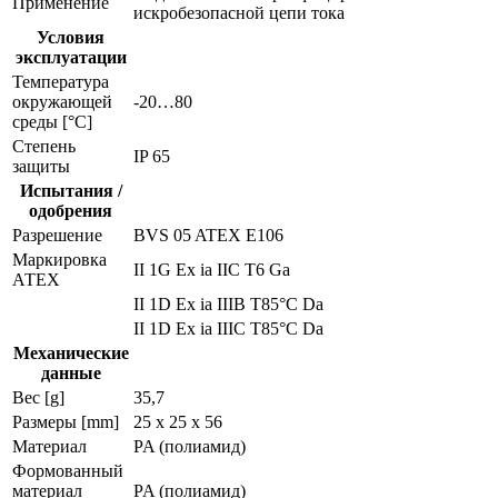
Применение
искробезопасной цепи тока
Условия
эксплуатации
Температура
окружающей
-20…80
среды [°C]
Степень
IP 65
защиты
Испытания /
одобрения
Разрешение
BVS 05 ATEX E106
Маркировка
II 1G Ex ia IIC T6 Ga
АТЕХ
II 1D Ex ia IIIB T85°C Da
II 1D Ex ia IIIC T85°C Da
Механические
данные
Вес [g]
35,7
Размеры [mm]
25 x 25 x 56
Материал
PA (полиамид)
Формованный
материал
PA (полиамид)