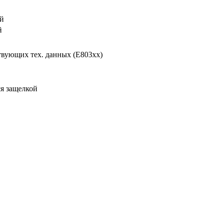
ый
й
ствующих тех. данных (E803xx)
ся защелкой