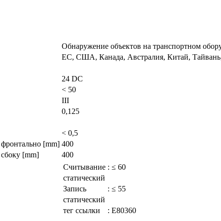
Обнаружение объектов на транспортном обор
ЕС, США, Канада, Австралия, Китай, Тайвань
24 DC
< 50
III
0,125
< 0,5
фронтально [mm]
400
сбоку [mm]
400
Считывание
:
≤ 60
статический
Запись
:
≤ 55
статический
тег ссылки
:
E80360