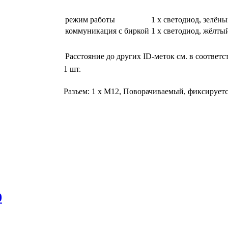
режим работы
1 x светодиод, зелён
коммуникация с биркой
1 x светодиод, жёлты
Расстояние до других ID-меток см. в соответ
1 шт.
Разъем: 1 x M12, Поворачиваемый, фиксирует
0