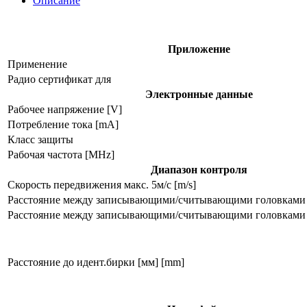
Описание
записи
lf
ant512
Приложение
Применение
Радио сертификат для
Электронные данные
Рабочее напряжение [V]
Потребление тока [mA]
Класс защиты
Рабочая частота [MHz]
Диапазон контроля
Скорость передвижения макс. 5м/с [m/s]
Расстояние между записывающими/считывающими головками 
Расстояние между записывающими/считывающими головками 
Расстояние до идент.бирки [мм] [mm]