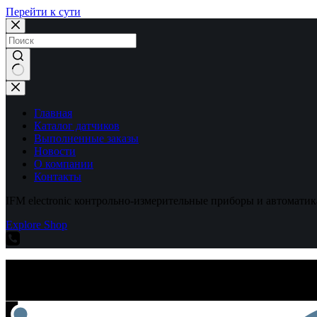
Перейти к сути
Ничего
не
найдено
Главная
Каталог датчиков
Выполненные заказы
Новости
О компании
Контакты
IFM electronic контрольно-измерительные приборы и автоматик
Explore Shop
IFM electronic контрольно-измерительные приборы и автоматик