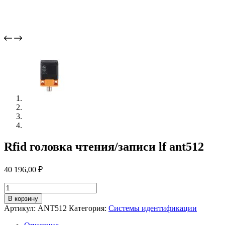
Rfid головка чтения/записи lf ant512
40 196,00
₽
Количество
товара
В корзину
Rfid
Артикул:
ANT512
Категория:
Системы идентификации
головка
чтения/