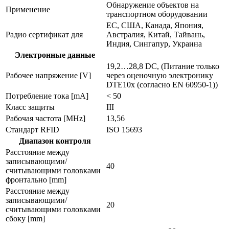
Обнаружение объектов на
Применение
транспортном оборудовании
ЕС, США, Канада, Япония,
Радио сертификат для
Австралия, Китай, Тайвань,
Индия, Сингапур, Украина
Электронные данные
19,2…28,8 DC, (Питание только
Рабочее напряжение [V]
через оценочную электронику
DTE10x (согласно EN 60950-1))
Потребление тока [mA]
< 50
Класс защиты
III
Рабочая частота [MHz]
13,56
Стандарт RFID
ISO 15693
Диапазон контроля
Расстояние между
записывающими/
40
считывающими головками
фронтально [mm]
Расстояние между
записывающими/
20
считывающими головками
сбоку [mm]