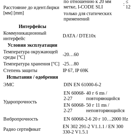
по отношению к 20 мм
≤
:
метке, I-CODE SLI
12
Расстояние до идент.бирки
[мм] [mm]
только для статических
применений
Интерфейсы
Коммуникационный
DATA / DTE10x
интерфейс
Условия эксплуатации
Температура окружающей
-20…60
среды [°C]
Температура хранения [°C]
-25…80
Степень защиты
IP 67, IP 69K
Испытания / одобрения
ЭMC
DIN EN 61000-6-2
EN 60068-
40 г 6 ms /
2-27
повторяющийся
Ударопрочность
EN 60068-
50 г 11 ms /
2-27
неповторяющийся
Вибропрочность
EN 60068-2-6
20 г 10…2000 Hz
EN 302 291-2 V1.1.1 / EN 300
Радио сертификат
330-2 V1.5.1