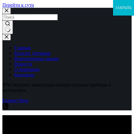
Перейти к сути
ЗАКРЫТЬ
Ничего
не
найдено
Главная
Каталог датчиков
Выполненные заказы
Новости
О компании
Контакты
IFM electronic контрольно-измерительные приборы и
автоматика
Explore Shop
IFM electronic контрольно-измерительные приборы и
автоматика