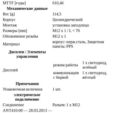
MTTF [годы]
610,46
Механические данные
Вес [g]
114,5
Корпус
Цилиндрический
Монтаж
установка заподлицо
Размеры [mm]
M12 x 1 / L = 70
Обозначение резьбы
M12 x 1
корпус: нерж.сталь, Защитная
Материал
панель: PPS
Дисплеи / Элементы
управления
1 x светодиод,
режим работы
зелёный
Дисплей
коммуникация
1 x светодиод,
с биркой
жёлтый
Примечания
Упаковочная величина
1 шт.
электрическое
подключение
Соединение
Разъем: 1 x M12
ANT410-00 — 28.03.2013 —