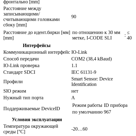
фронтально [mm]
Расстояние между
записывающими/
90
считывающими головками
сбоку [mm]
Расстояние до идент.бирки [мм]
по отношению к 30 мм
≤
:
[mm]
метке, I-CODE SLI
40
Интерфейсы
Коммуникационный интерфейс
IO-Link
Способ передачи
COM2 (38,4 kBaud)
IO-Link проверка
1.1
Стандарт SDCI
IEC 61131-9
Smart Sensor: Device
Профили
Identification
SIO режим
нет
Нужный тип порта
A
Режим работы
ID прибора
Поддерживаемые DeviceID
по умолчанию
967
Условия эксплуатации
Температура окружающей
-20…60
среды [°C]