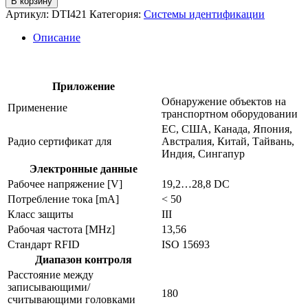
В корзину
Rfid
Артикул:
DTI421
Категория:
Системы идентификации
hf
головка
Описание
чтения/
записи
dti421
Приложение
Обнаружение объектов на
Применение
транспортном оборудовании
ЕС, США, Канада, Япония,
Радио сертификат для
Австралия, Китай, Тайвань,
Индия, Сингапур
Электронные данные
Рабочее напряжение [V]
19,2…28,8 DC
Потребление тока [mA]
< 50
Класс защиты
III
Рабочая частота [MHz]
13,56
Стандарт RFID
ISO 15693
Диапазон контроля
Расстояние между
записывающими/
180
считывающими головками