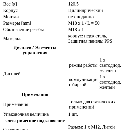
Вес [g]
120,5
Корпус
Цилиндрический
Монтаж
незаподлицо
Размеры [mm]
M18 x 1 / L = 50
Обозначение резьбы
M18 x 1
корпус: нерж.сталь,
Материал
Защитная панель: PPS
Дисплеи / Элементы
управления
1 x
режим работы
светодиод,
зелёный
Дисплей
1 x
коммуникация
светодиод,
с биркой
жёлтый
Примечания
только для статических
Примечания
применений
Упаковочная величина
1 шт.
электрическое подключение
Разъем: 1 x M12, Литой
Соединение