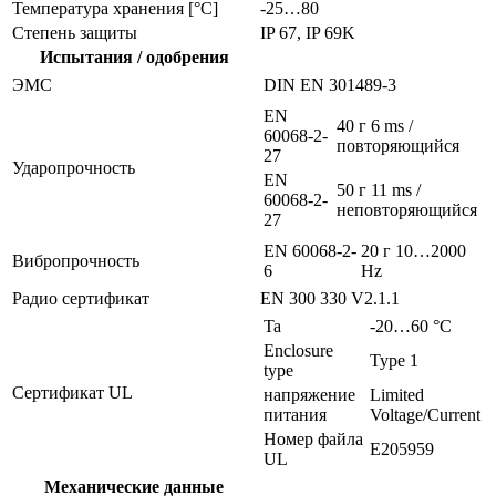
Температура хранения [°C]
-25…80
Степень защиты
IP 67, IP 69K
Испытания / одобрения
ЭMC
DIN EN 301489-3
EN
40 г 6 ms /
60068-2-
повторяющийся
27
Ударопрочность
EN
50 г 11 ms /
60068-2-
неповторяющийся
27
EN 60068-2-
20 г 10…2000
Вибропрочность
6
Hz
Радио сертификат
EN 300 330 V2.1.1
Ta
-20…60 °C
Enclosure
Type 1
type
Сертификат UL
напряжение
Limited
питания
Voltage/Current
Номер файла
E205959
UL
Механические данные