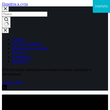
Перейти к сути
ЗАКРЫТЬ
Ничего
не
найдено
Главная
Каталог датчиков
Выполненные заказы
Новости
О компании
Контакты
IFM electronic контрольно-измерительные приборы и
автоматика
Explore Shop
IFM electronic контрольно-измерительные приборы и
автоматика