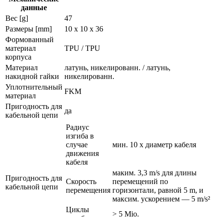
данные
Вес [g]
47
Размеры [mm]
10 x 10 x 36
Формованный
материал
TPU / TPU
корпуса
Материал
латунь, никелированн. / латунь,
накидной гайки
никелированн.
Уплотнительный
FKM
материал
Пригодность для
да
кабельной цепи
Радиус
изгиба в
случае
мин. 10 x диаметр кабеля
движения
кабеля
маким. 3,3 m/s для длины
Пригодность для
Скорость
перемещений по
кабельной цепи
перемещения
горизонтали, равной 5 m, и
максим. ускорением — 5 m/s²
Циклы
> 5 Mio.