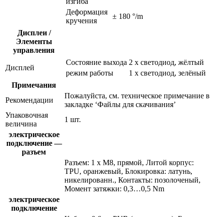
изгиба
Деформация
± 180 °/m
кручения
Дисплеи /
Элементы
управления
Состояние выхода
2 x светодиод, жёлтый
Дисплей
режим работы
1 x светодиод, зелёный
Примечания
Пожалуйста, см. техническое примечание в
Рекомендации
закладке ‘Файлы для скачивания’
Упаковочная
1 шт.
величина
электрическое
подключение —
разъем
Разъем: 1 x M8, прямой, Литой корпус:
TPU, оранжевый, Блокировка: латунь,
никелированн., Контакты: позолоченый,
Момент затяжки: 0,3…0,5 Nm
электрическое
подключение