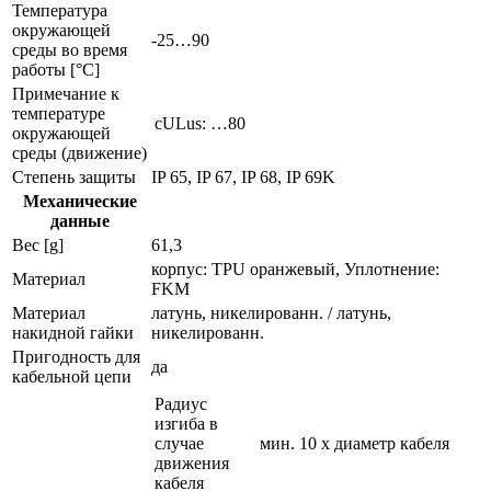
Температура
окружающей
-25…90
среды во время
работы [°C]
Примечание к
температуре
cULus: …80
окружающей
среды (движение)
Степень защиты
IP 65, IP 67, IP 68, IP 69K
Механические
данные
Вес [g]
61,3
корпус: TPU оранжевый, Уплотнение:
Материал
FKM
Материал
латунь, никелированн. / латунь,
накидной гайки
никелированн.
Пригодность для
да
кабельной цепи
Радиус
изгиба в
случае
мин. 10 x диаметр кабеля
движения
кабеля