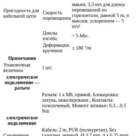
маким. 3,3 m/s для длины
перемещений по
Пригодность для
Скорость
горизонтали, равной 5 m, и
кабельной цепи
перемещения
максим. ускорением — 5
m/s²
Циклы
> 5 Mio.
изгиба
Деформация
± 180 °/m
кручения
Примечания
Упаковочная
1 шт.
величина
электрическое
подключение —
разъем
Разъем: 1 x M8, прямой, Блокировка:
латунь, никелированн., Контакты:
позолоченый, Момент затяжки: 0,3…0,5
Nm
электрическое
подключение
Кабель: 2 m, PUR (полиуретан), Без
Соединение
галогена, черный, Ø 3,7 mm, 4 x 0,25 mm²