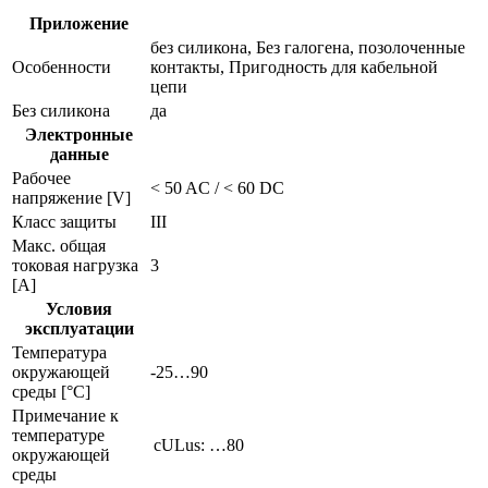
Приложение
без силикона, Без галогена, позолоченные
Особенности
контакты, Пригодность для кабельной
цепи
Без силикона
да
Электронные
данные
Рабочее
< 50 AC / < 60 DC
напряжение [V]
Класс защиты
III
Макс. общая
токовая нагрузка
3
[A]
Условия
эксплуатации
Температура
окружающей
-25…90
среды [°C]
Примечание к
температуре
cULus: …80
окружающей
среды