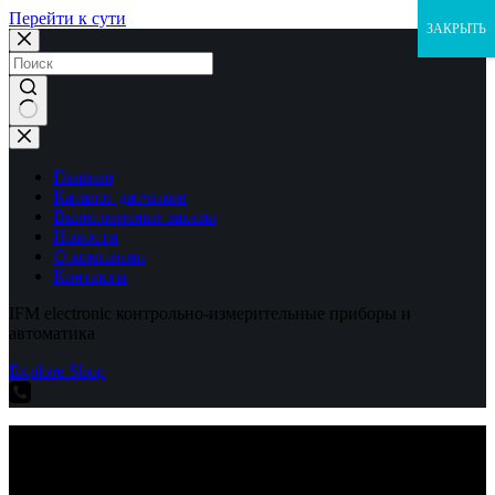
Перейти к сути
ЗАКРЫТЬ
Ничего
не
найдено
Главная
Каталог датчиков
Выполненные заказы
Новости
О компании
Контакты
IFM electronic контрольно-измерительные приборы и
автоматика
Explore Shop
IFM electronic контрольно-измерительные приборы и
автоматика