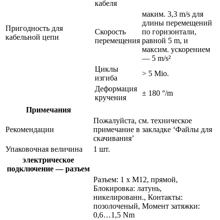
кабеля
маким. 3,3 m/s для
длины перемещений
Пригодность для
Скорость
по горизонтали,
кабельной цепи
перемещения
равной 5 m, и
максим. ускорением
— 5 m/s²
Циклы
> 5 Mio.
изгиба
Деформация
± 180 °/m
кручения
Примечания
Пожалуйста, см. техническое
Рекомендации
примечание в закладке ‘Файлы для
скачивания’
Упаковочная величина
1 шт.
электрическое
подключение — разъем
Разъем: 1 x M12, прямой,
Блокировка: латунь,
никелированн., Контакты:
позолоченый, Момент затяжки:
0,6…1,5 Nm