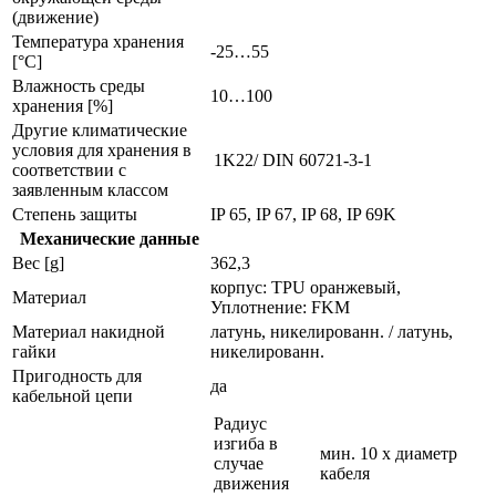
(движение)
Температура хранения
-25…55
[°C]
Влажность среды
10…100
хранения [%]
Другие климатические
условия для хранения в
1K22/ DIN 60721-3-1
соответствии с
заявленным классом
Степень защиты
IP 65, IP 67, IP 68, IP 69K
Механические данные
Вес [g]
362,3
корпус: TPU оранжевый,
Материал
Уплотнение: FKM
Материал накидной
латунь, никелированн. / латунь,
гайки
никелированн.
Пригодность для
да
кабельной цепи
Радиус
изгиба в
мин. 10 x диаметр
случае
кабеля
движения