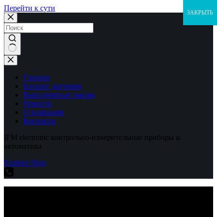
Перейти к сути
ЗАКРЫТЬ
Ничего
не
найдено
Главная
Каталог датчиков
Выполненные заказы
Новости
О компании
Контакты
IFM electronic контрольно-измерительные приборы и
автоматика
Explore Shop
IFM electronic контрольно-измерительные приборы и
автоматика