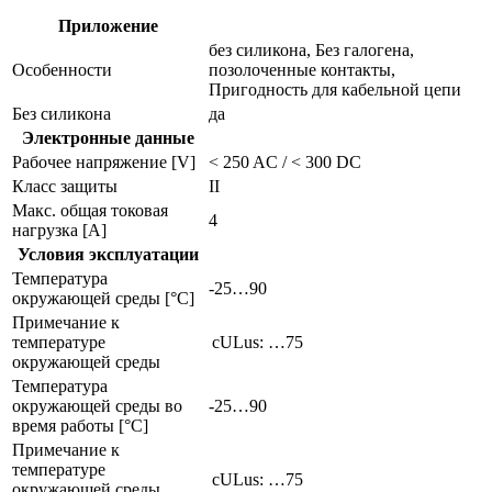
Приложение
без силикона, Без галогена,
Особенности
позолоченные контакты,
Пригодность для кабельной цепи
Без силикона
да
Электронные данные
Рабочее напряжение [V]
< 250 AC / < 300 DC
Класс защиты
II
Макс. общая токовая
4
нагрузка [A]
Условия эксплуатации
Температура
-25…90
окружающей среды [°C]
Примечание к
температуре
cULus: …75
окружающей среды
Температура
окружающей среды во
-25…90
время работы [°C]
Примечание к
температуре
cULus: …75
окружающей среды