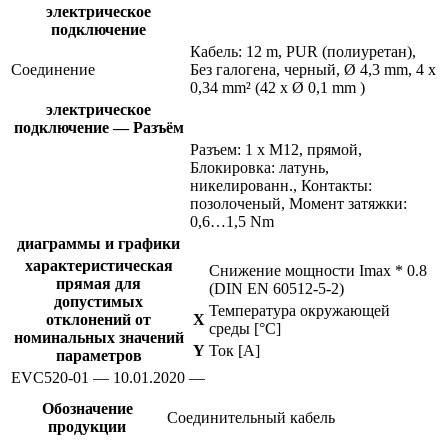
электрическое
подключение
Кабель: 12 m, PUR (полиуретан),
Соединение
Без галогена, черный, Ø 4,3 mm, 4 x
0,34 mm² (42 x Ø 0,1 mm )
электрическое
подключение — Разъём
Разъем: 1 x M12, прямой,
Блокировка: латунь,
никелированн., Контакты:
позолоченый, Момент затяжки:
0,6…1,5 Nm
диаграммы и графики
характеристическая
Снижение мощности Imax * 0.8
прямая для
(DIN EN 60512-5-2)
допустимых
Температура окружающей
отклонений от
X
среды [°C]
номинальных значений
Y
Ток [A]
параметров
EVC520-01 — 10.01.2020 —
Обозначение
Соединительный кабель
продукции