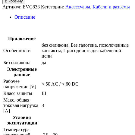
В корзину
Соединительный
Артикул:
EVC833
Категории:
Аксессуары
,
Кабели и разъёмы
кабель
evc833
Описание
Приложение
без силикона, Без галогена, позолоченные
Особенности
контакты, Пригодность для кабельной
цепи
Без силикона
да
Электронные
данные
Рабочее
< 50 AC / < 60 DC
напряжение [V]
Класс защиты
III
Макс. общая
токовая нагрузка
3
[A]
Условия
эксплуатации
Температура
окружающей
-25…90