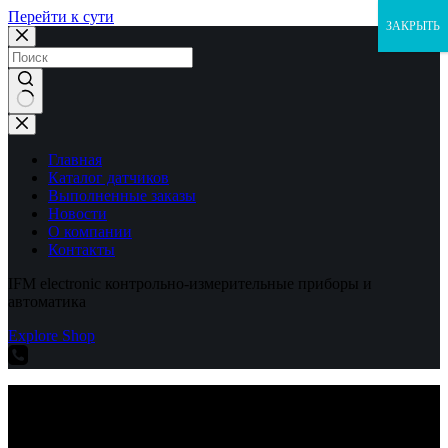
Перейти к сути
ЗАКРЫТЬ
Ничего
не
найдено
Главная
Каталог датчиков
Выполненные заказы
Новости
О компании
Контакты
IFM electronic контрольно-измерительные приборы и
автоматика
Explore Shop
IFM electronic контрольно-измерительные приборы и
автоматика