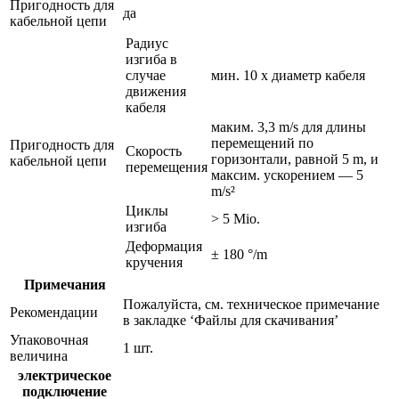
Пригодность для
да
кабельной цепи
Радиус
изгиба в
случае
мин. 10 x диаметр кабеля
движения
кабеля
маким. 3,3 m/s для длины
перемещений по
Пригодность для
Скорость
горизонтали, равной 5 m, и
кабельной цепи
перемещения
максим. ускорением — 5
m/s²
Циклы
> 5 Mio.
изгиба
Деформация
± 180 °/m
кручения
Примечания
Пожалуйста, см. техническое примечание
Рекомендации
в закладке ‘Файлы для скачивания’
Упаковочная
1 шт.
величина
электрическое
подключение