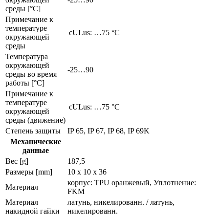
среды [°C]
Примечание к
температуре
cULus: …75 °C
окружающей
среды
Температура
окружающей
-25…90
среды во время
работы [°C]
Примечание к
температуре
cULus: …75 °C
окружающей
среды (движение)
Степень защиты
IP 65, IP 67, IP 68, IP 69K
Механические
данные
Вес [g]
187,5
Размеры [mm]
10 x 10 x 36
корпус: TPU оранжевый, Уплотнение:
Материал
FKM
Материал
латунь, никелированн. / латунь,
накидной гайки
никелированн.