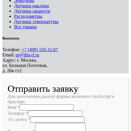
Энкодеры
Датчики наклона
Датчики скорости
Расходометры
Датчики температуры
Все товары
Контакты
Телефон:
+7 (499) 110-32-07
Email:
pr@ifm-rf.ru
Адрес: г. Москва,
ул. Большая Почтовая,
д. 26в ст2
Отправить заявку
Для заполнения данной формы включите JavaScript в
браузере.
Имя
*
Телефон
*
Эл. почта
*