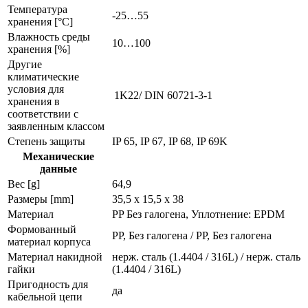
Температура
-25…55
хранения [°C]
Влажность среды
10…100
хранения [%]
Другие
климатические
условия для
1K22/ DIN 60721-3-1
хранения в
соответствии с
заявленным классом
Степень защиты
IP 65, IP 67, IP 68, IP 69K
Механические
данные
Вес [g]
64,9
Размеры [mm]
35,5 x 15,5 x 38
Материал
PP Без галогена, Уплотнение: EPDM
Формованный
PP, Без галогена / PP, Без галогена
материал корпуса
Материал накидной
нерж. сталь (1.4404 / 316L) / нерж. сталь
гайки
(1.4404 / 316L)
Пригодность для
да
кабельной цепи