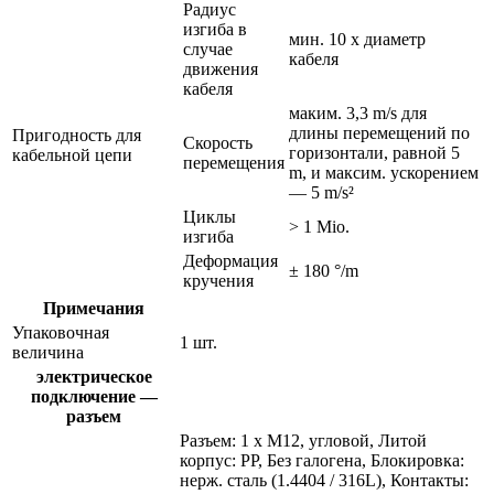
Радиус
изгиба в
мин. 10 x диаметр
случае
кабеля
движения
кабеля
маким. 3,3 m/s для
длины перемещений по
Пригодность для
Скорость
горизонтали, равной 5
кабельной цепи
перемещения
m, и максим. ускорением
— 5 m/s²
Циклы
> 1 Mio.
изгиба
Деформация
± 180 °/m
кручения
Примечания
Упаковочная
1 шт.
величина
электрическое
подключение —
разъем
Разъем: 1 x M12, угловой, Литой
корпус: PP, Без галогена, Блокировка:
нерж. сталь (1.4404 / 316L), Контакты: