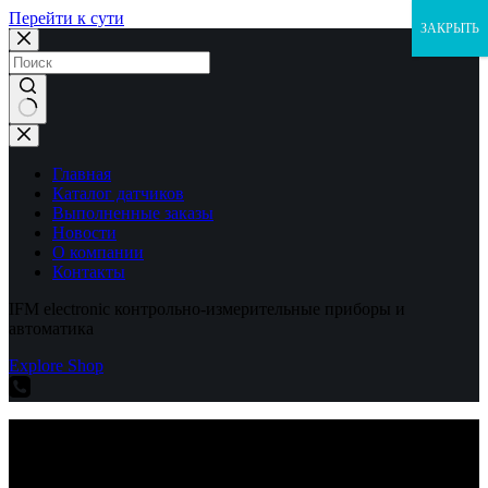
Перейти к сути
ЗАКРЫТЬ
Ничего
не
найдено
Главная
Каталог датчиков
Выполненные заказы
Новости
О компании
Контакты
IFM electronic контрольно-измерительные приборы и
автоматика
Explore Shop
IFM electronic контрольно-измерительные приборы и
автоматика