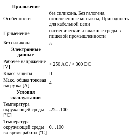
Приложение
без силикона, Без галогена,
Особенности
позолоченные контакты, Пригодность
для кабельной цепи
гигиенические и влажные среды в
Применение
пищевой промышленности
Без силикона
да
Электронные
данные
Рабочее напряжение
< 250 AC / < 300 DC
[V]
Класс защиты
II
Макс. общая токовая
4
нагрузка [A]
Условия
эксплуатации
Температура
окружающей среды
-25…100
[°C]
Температура
окружающей среды
0…100
во время работы [°C]