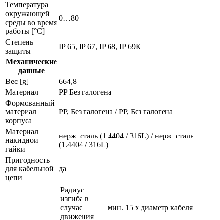
Температура
окружающей
0…80
среды во время
работы [°C]
Степень
IP 65, IP 67, IP 68, IP 69K
защиты
Механические
данные
Вес [g]
664,8
Материал
PP Без галогена
Формованный
материал
PP, Без галогена / PP, Без галогена
корпуса
Материал
нерж. сталь (1.4404 / 316L) / нерж. сталь
накидной
(1.4404 / 316L)
гайки
Пригодность
для кабельной
да
цепи
Радиус
изгиба в
случае
мин. 15 x диаметр кабеля
движения