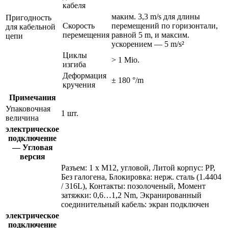
кабеля
маким. 3,3 m/s для длины
Пригодность
Скорость
перемещений по горизонтали,
для кабельной
перемещения
равной 5 m, и максим.
цепи
ускорением — 5 m/s²
Циклы
> 1 Mio.
изгиба
Деформация
± 180 °/m
кручения
Примечания
Упаковочная
1 шт.
величина
электрическое
подключение
— Угловая
версия
Разъем: 1 x M12, угловой, Литой корпус: PP,
Без галогена, Блокировка: нерж. сталь (1.4404
/ 316L), Контакты: позолоченый, Момент
затяжки: 0,6…1,2 Nm, Экранированный
соединительный кабель: экран подключен
электрическое
подключение