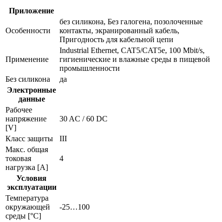
Приложение
без силикона, Без галогена, позолоченные
Особенности
контакты, экранированный кабель,
Пригодность для кабельной цепи
Industrial Ethernet, CAT5/CAT5e, 100 Mbit/s,
Применение
гигиенические и влажные среды в пищевой
промышленности
Без силикона
да
Электронные
данные
Рабочее
напряжение
30 AC / 60 DC
[V]
Класс защиты
III
Макс. общая
токовая
4
нагрузка [A]
Условия
эксплуатации
Температура
окружающей
-25…100
среды [°C]