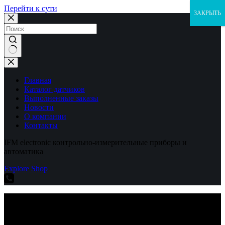
Перейти к сути
ЗАКРЫТЬ
Ничего
не
найдено
Главная
Каталог датчиков
Выполненные заказы
Новости
О компании
Контакты
IFM electronic контрольно-измерительные приборы и
автоматика
Explore Shop
IFM electronic контрольно-измерительные приборы и
автоматика