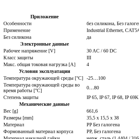
Приложение
Особенности
без силикона, Без гало
Применение
Industrial Ethernet, CA
Без силикона
да
Электронные данные
Рабочее напряжение [V]
30 AC / 60 DC
Класс защиты
III
Макс. общая токовая нагрузка [A]
4
Условия эксплуатации
Температура окружающей среды [°C]
-25…100
Температура окружающей среды во
0…80
время работы [°C]
Степень защиты
IP 65, IP 67, IP 68, IP 69K
Механические данные
Вес [g]
661,6
Размеры [mm]
35,5 x 15,5 x 38
Материал
PP Без галогена
Формованный материал корпуса
PP, Без галогена
Материал накидной гайки
нерж. сталь (1.4404 / 31