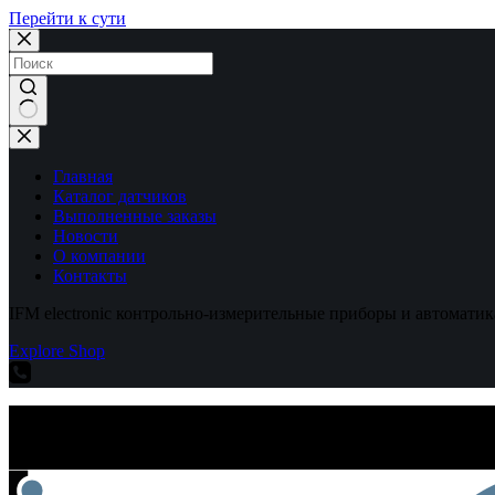
Перейти к сути
Ничего
не
найдено
Главная
Каталог датчиков
Выполненные заказы
Новости
О компании
Контакты
IFM electronic контрольно-измерительные приборы и автоматик
Explore Shop
IFM electronic контрольно-измерительные приборы и автоматик