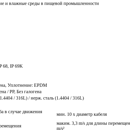
ие и влажные среды в пищевой промышленности
IP 68, IP 69K
гена, Уплотнение: EPDM
ена / PP, Без галогена
1.4404 / 316L) / нерж. сталь (1.4404 / 316L)
ба в случае движения
мин. 10 x диаметр кабеля
маким. 3,3 m/s для длины перемещен
еремещения
m/s²