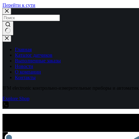
Перейти к сути
Ничего
не
найдено
Главная
Каталог датчиков
Выполненные заказы
Новости
О компании
Контакты
IFM electronic контрольно-измерительные приборы и автоматик
Explore Shop
IFM electronic контрольно-измерительные приборы и автоматик