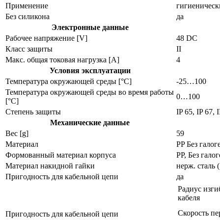
Применение
гигиеническ
Без силикона
да
Электронные данные
Рабочее напряжение [V]
48 DC
Класс защиты
II
Макс. общая токовая нагрузка [A]
4
Условия эксплуатации
Температура окружающей среды [°C]
-25…100
Температура окружающей среды во время работы
0…100
[°C]
Степень защиты
IP 65, IP 67, 
Механические данные
Вес [g]
59
Материал
PP Без гало
Формованный материал корпуса
PP, Без галог
Материал накидной гайки
нерж. сталь (
Пригодность для кабельной цепи
да
Радиус изги
кабеля
Скорость п
Пригодность для кабельной цепи