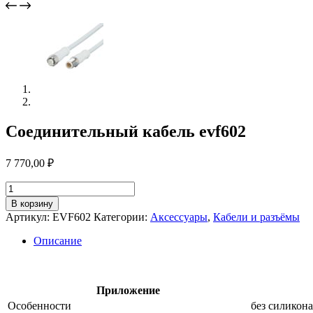
Соединительный кабель evf602
7 770,00
₽
Количество
товара
В корзину
Соединительный
Артикул:
EVF602
Категории:
Аксессуары
,
Кабели и разъёмы
кабель
evf602
Описание
Приложение
Особенности
без силикона