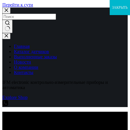
Перейти к сути
ЗАКРЫТЬ
Ничего
не
найдено
Главная
Каталог датчиков
Выполненные заказы
Новости
О компании
Контакты
IFM electronic контрольно-измерительные приборы и
автоматика
Explore Shop
IFM electronic контрольно-измерительные приборы и
автоматика