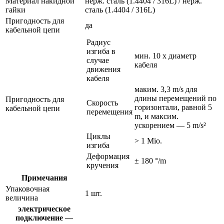
Материал накидной
нерж. сталь (1.4404 / 316L) / нерж.
гайки
сталь (1.4404 / 316L)
Пригодность для
да
кабельной цепи
Радиус
изгиба в
мин. 10 x диаметр
случае
кабеля
движения
кабеля
маким. 3,3 m/s для
длины перемещений по
Пригодность для
Скорость
горизонтали, равной 5
кабельной цепи
перемещения
m, и максим.
ускорением — 5 m/s²
Циклы
> 1 Mio.
изгиба
Деформация
± 180 °/m
кручения
Примечания
Упаковочная
1 шт.
величина
электрическое
подключение —