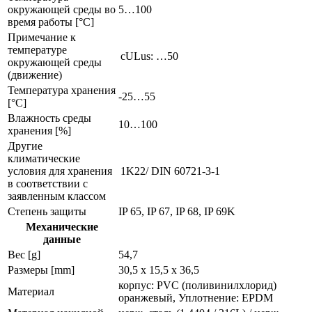
окружающей среды во
5…100
время работы [°C]
Примечание к
температуре
cULus: …50
окружающей среды
(движение)
Температура хранения
-25…55
[°C]
Влажность среды
10…100
хранения [%]
Другие
климатические
условия для хранения
1K22/ DIN 60721-3-1
в соответствии с
заявленным классом
Степень защиты
IP 65, IP 67, IP 68, IP 69K
Механические
данные
Вес [g]
54,7
Размеры [mm]
30,5 x 15,5 x 36,5
корпус: PVC (поливинилхлорид)
Материал
оранжевый, Уплотнение: EPDM