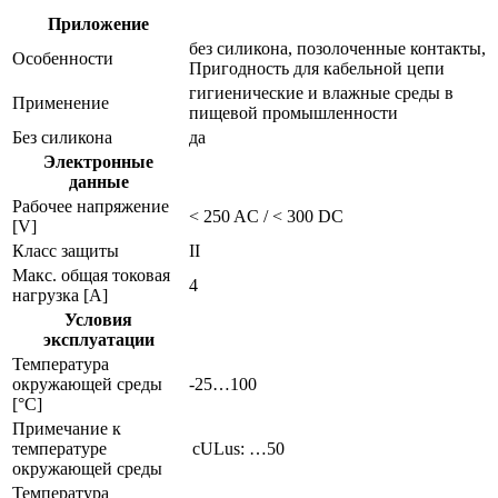
Приложение
без силикона, позолоченные контакты,
Особенности
Пригодность для кабельной цепи
гигиенические и влажные среды в
Применение
пищевой промышленности
Без силикона
да
Электронные
данные
Рабочее напряжение
< 250 AC / < 300 DC
[V]
Класс защиты
II
Макс. общая токовая
4
нагрузка [A]
Условия
эксплуатации
Температура
окружающей среды
-25…100
[°C]
Примечание к
температуре
cULus: …50
окружающей среды
Температура