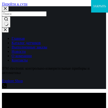
Перейти к сути
ЗАКРЫТЬ
Ничего
не
найдено
Главная
Каталог датчиков
Выполненные заказы
Новости
О компании
Контакты
IFM electronic контрольно-измерительные приборы и
автоматика
Explore Shop
IFM electronic контрольно-измерительные приборы и
автоматика