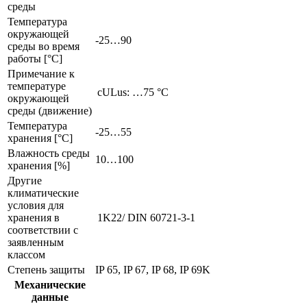
среды
Температура
окружающей
-25…90
среды во время
работы [°C]
Примечание к
температуре
cULus: …75 °C
окружающей
среды (движение)
Температура
-25…55
хранения [°C]
Влажность среды
10…100
хранения [%]
Другие
климатические
условия для
хранения в
1K22/ DIN 60721-3-1
соответствии с
заявленным
классом
Степень защиты
IP 65, IP 67, IP 68, IP 69K
Механические
данные