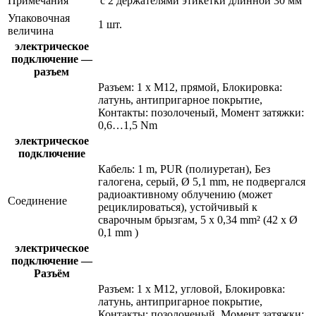
Примечания
с 2 держателями этикетки длинной 30 мм
Упаковочная
1 шт.
величина
электрическое
подключение —
разъем
Разъем: 1 x M12, прямой, Блокировка:
латунь, антипригарное покрытие,
Контакты: позолоченый, Момент затяжки:
0,6…1,5 Nm
электрическое
подключение
Кабель: 1 m, PUR (полиуретан), Без
галогена, серый, Ø 5,1 mm, не подвергался
радиоактивному облучению (может
Соединение
рециклироваться), устойчивый к
сварочным брызгам, 5 x 0,34 mm² (42 x Ø
0,1 mm )
электрическое
подключение —
Разъём
Разъем: 1 x M12, угловой, Блокировка:
латунь, антипригарное покрытие,
Контакты: позолоченый, Момент затяжки: