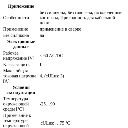
Приложение
без силикона, Без галогена, позолоченные
Особенности
контакты, Пригодность для кабельной
цепи
Применение
применение в сварке
Без силикона
да
Электронные
данные
Рабочее
< 60 AC/DC
напряжение [V]
Класс защиты
II
Макс. общая
токовая нагрузка
4, (cULus: 3)
[A]
Условия
эксплуатации
Температура
окружающей
-25…90
среды [°C]
Примечание к
температуре
cULus: …75 °C
окружающей