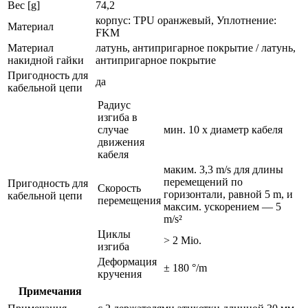
Вес [g]
74,2
корпус: TPU оранжевый, Уплотнение:
Материал
FKM
Материал
латунь, антипригарное покрытие / латунь,
накидной гайки
антипригарное покрытие
Пригодность для
да
кабельной цепи
Радиус
изгиба в
случае
мин. 10 x диаметр кабеля
движения
кабеля
маким. 3,3 m/s для длины
перемещений по
Пригодность для
Скорость
горизонтали, равной 5 m, и
кабельной цепи
перемещения
максим. ускорением — 5
m/s²
Циклы
> 2 Mio.
изгиба
Деформация
± 180 °/m
кручения
Примечания