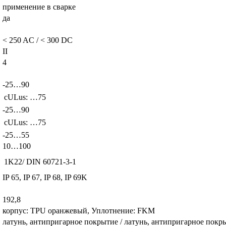
применение в сварке
да
< 250 AC / < 300 DC
II
4
-25…90
cULus: …75
-25…90
cULus: …75
-25…55
10…100
1K22/ DIN 60721-3-1
IP 65, IP 67, IP 68, IP 69K
192,8
корпус: TPU оранжевый, Уплотнение: FKM
латунь, антипригарное покрытие / латунь, антипригарное покр