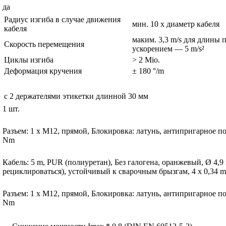
да
Радиус изгиба в случае движения
мин. 10 x диаметр кабеля
кабеля
маким. 3,3 m/s для длины 
Скорость перемещения
ускорением — 5 m/s²
Циклы изгиба
> 2 Mio.
Деформация кручения
± 180 °/m
с 2 держателями этикетки длинной 30 мм
1 шт.
Разъем: 1 x M12, прямой, Блокировка: латунь, антипригарное 
Nm
Кабель: 5 m, PUR (полиуретан), Без галогена, оранжевый, Ø 4
рециклироваться), устойчивый к сварочным брызгам, 4 x 0,34 m
Разъем: 1 x M12, прямой, Блокировка: латунь, антипригарное 
Nm