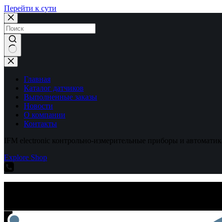
Перейти к сути
Ничего
не
найдено
Главная
Каталог датчиков
Выполненные заказы
Новости
О компании
Контакты
IFM electronic контрольно-измерительные приборы и автоматик
Explore Shop
IFM electronic контрольно-измерительные приборы и автоматик