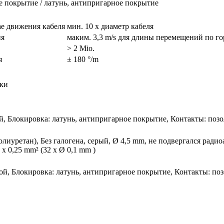
е покрытие / латунь, антипригарное покрытие
ае движения кабеля
мин. 10 x диаметр кабеля
ия
маким. 3,3 m/s для длины перемещений по го
> 2 Mio.
я
± 180 °/m
тки
ой, Блокировка: латунь, антипригарное покрытие, Контакты: по
полиуретан), Без галогена, серый, Ø 4,5 mm, не подвергался ра
x 0,25 mm² (32 x Ø 0,1 mm )
мой, Блокировка: латунь, антипригарное покрытие, Контакты: п