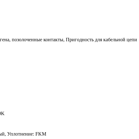
логена, позолоченные контакты, Пригодность для кабельной цепи
69K
ый, Уплотнение: FKM