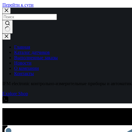
Перейти к сути
Ничего
не
найдено
Главная
Каталог датчиков
Выполненные заказы
Новости
О компании
Контакты
IFM electronic контрольно-измерительные приборы и автоматик
Explore Shop
IFM electronic контрольно-измерительные приборы и автоматик