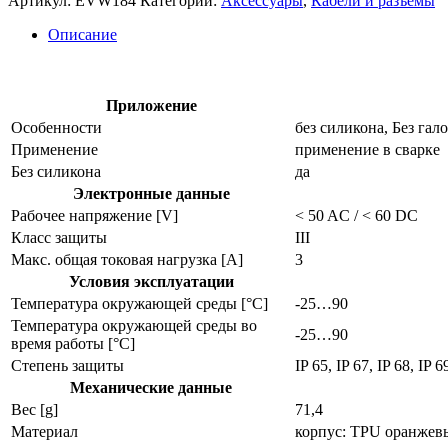
Артикул:
EVW184
Категории:
Аксессуары
,
Кабели и разъёмы
кабель
evw184
Описание
Приложение
Особенности
без силикона, Без га
Применение
применение в сварке
Без силикона
да
Электронные данные
Рабочее напряжение [V]
< 50 AC / < 60 DC
Класс защиты
III
Макс. общая токовая нагрузка [A]
3
Условия эксплуатации
Температура окружающей среды [°C]
-25…90
Температура окружающей среды во
-25…90
время работы [°C]
Степень защиты
IP 65, IP 67, IP 68, IP 
Механические данные
Вес [g]
71,4
Материал
корпус: TPU оранжев