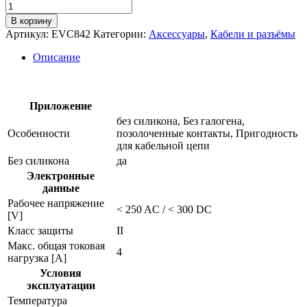
Количество
товара
В корзину
Соединительный
Артикул:
EVC842
Категории:
Аксессуары
,
Кабели и разъёмы
кабель
с
Описание
разъемом
evc842
Приложение
без силикона, Без галогена,
Особенности
позолоченные контакты, Пригодность
для кабельной цепи
Без силикона
да
Электронные
данные
Рабочее напряжение
< 250 AC / < 300 DC
[V]
Класс защиты
II
Макс. общая токовая
4
нагрузка [A]
Условия
эксплуатации
Температура