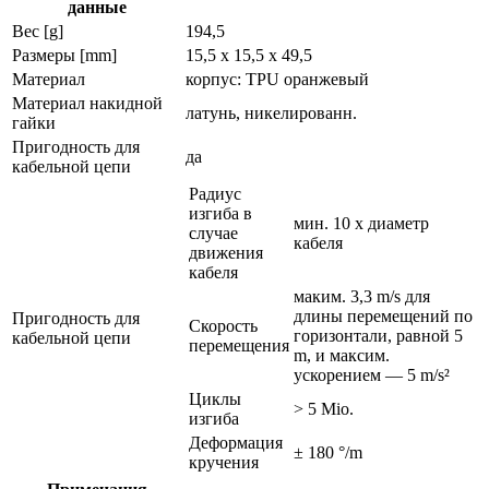
данные
Вес [g]
194,5
Размеры [mm]
15,5 x 15,5 x 49,5
Материал
корпус: TPU оранжевый
Материал накидной
латунь, никелированн.
гайки
Пригодность для
да
кабельной цепи
Радиус
изгиба в
мин. 10 x диаметр
случае
кабеля
движения
кабеля
маким. 3,3 m/s для
длины перемещений по
Пригодность для
Скорость
горизонтали, равной 5
кабельной цепи
перемещения
m, и максим.
ускорением — 5 m/s²
Циклы
> 5 Mio.
изгиба
Деформация
± 180 °/m
кручения