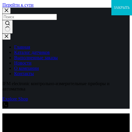
Перейти к сути
ЗАКРЫТЬ
Ничего
не
найдено
Главная
Каталог датчиков
Выполненные заказы
Новости
О компании
Контакты
IFM electronic контрольно-измерительные приборы и
автоматика
Explore Shop
IFM electronic контрольно-измерительные приборы и
автоматика