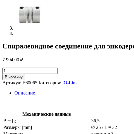
Спиралевидное соединение для энкодер
7 904,00
₽
Количество
товара
В корзину
Спиралевидное
Артикул:
E60065
Категория:
IO-Link
соединение
для
Описание
энкодеров
e60065
Механические данные
Вес [g]
36,5
Размеры [mm]
Ø 25 / L = 32
Материал
алюминий