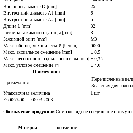
Внешний диаметр D [mm]
25
Внутренний диаметр А1 [mm]
6
Внутренний диаметр А2 [mm]
6
Длина L [mm]
32
Глубина зажимной ступицы [mm]
8
Зажимной винт [mm]
M3
Макс. оборот, механический [U/min]
6000
Макс. аксиальное смещение [mm]
± 0,5
Макс. несоосность радиального вала [mm]
± 0,35
Макс. угловое смещение [°]
± 4,0
Примечания
Перечисленные вели
Примечания
Значения для радиа
Упаковочная величина
1 шт.
E60065-00 — 06.03.2003 —
Обозначение продукции
Спиралевидное соединение с хомут
Материал
алюминий