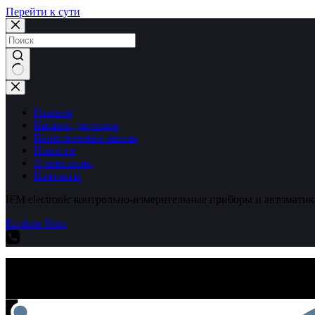
Перейти к сути
Ничего
не
найдено
Главная
Каталог датчиков
Выполненные заказы
Новости
О компании
Контакты
IFM electronic контрольно-измерительные приборы и автоматик
Explore Shop
IFM electronic контрольно-измерительные приборы и автоматик