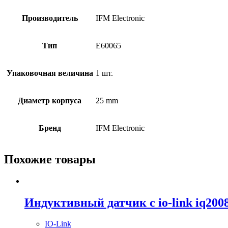
Производитель
IFM Electronic
Тип
E60065
Упаковочная величина
1 шт.
Диаметр корпуса
25 mm
Бренд
IFM Electronic
Похожие товары
Индуктивный датчик с io-link iq200
IO-Link