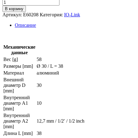
Количество
товара
В корзину
Спиралевидное
Артикул:
E60208
Категория:
IO-Link
соединение
для
Описание
энкодеров
e60208
Механические
данные
Вес [g]
58
Размеры [mm]
Ø 30 / L = 38
Материал
алюминий
Внешний
диаметр D
30
[mm]
Внутренний
диаметр А1
10
[mm]
Внутренний
диаметр А2
12,7 mm / 1/2′ / 1/2 inch
[mm]
Длина L [mm]
38