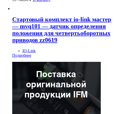
Стартовый комплект io-link мастер
— mvq101 — датчик определения
положения для четвертьоборотных
приводов zz0619
IO-Link
Подробнее