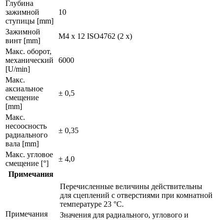
Глубина
зажимной
10
ступицы [mm]
Зажимной
M4 x 12 ISO4762 (2 x)
винт [mm]
Макс. оборот,
механический
6000
[U/min]
Макс.
аксиальное
± 0,5
смещение
[mm]
Макс.
несоосность
± 0,35
радиального
вала [mm]
Макс. угловое
± 4,0
смещение [°]
Примечания
Перечисленные величины действительны
для сцеплений с отверстиями при комнатной
температуре 23 °C.
Примечания
Значения для радиального, углового и