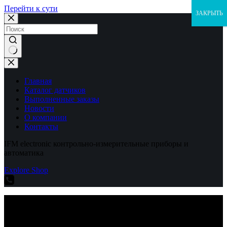
Перейти к сути
ЗАКРЫТЬ
Ничего
не
найдено
Главная
Каталог датчиков
Выполненные заказы
Новости
О компании
Контакты
IFM electronic контрольно-измерительные приборы и
автоматика
Explore Shop
IFM electronic контрольно-измерительные приборы и
автоматика