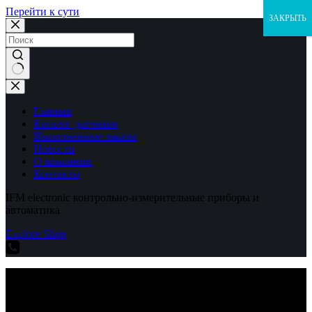
Перейти к сути
ЗАКРЫТЬ
Ничего
не
найдено
Главная
Каталог датчиков
Выполненные заказы
Новости
О компании
Контакты
IFM electronic контрольно-измерительные приборы и
автоматика
Explore Shop
IFM electronic контрольно-измерительные приборы и
автоматика