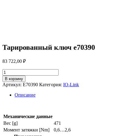
Тарированный ключ e70390
83 722,00
₽
Количество
товара
В корзину
Тарированный
Артикул:
E70390
Категория:
IO-Link
ключ
e70390
Описание
Механические данные
Вес [g]
471
Момент затяжки [Nm]
0,6…2,6