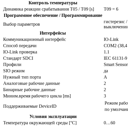
Контроль температуры
Динамика реакции срабатывания T05 / T09 [s]
T09 = 6
Программное обеспечение / Программирование
гистерезис 
Выбор параметров
выключении
Интерфейсы
Коммуникационный интерфейс
IO-Link
Способ передачи
COM2 (38,4
IO-Link проверка
1.1
Стандарт SDCI
IEC 61131-9
Профили
Smart Sensor:
SIO режим
да
Нужный тип порта
A
Аналоговые рабочие данные
2
Бинарные рабочие данные
2
Миним.время рабочего цикла [ms]
3
Режим раб
Поддерживаемые DeviceID
по умолча
Условия эксплуатации
Температура окружающей среды [°C]
0…60