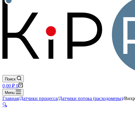
Поиск
Корзина
0,00
₽
0
Menu
Главная
/
Датчики процесса
/
Датчики потока (расходомеры)
/
Вихр
🔍