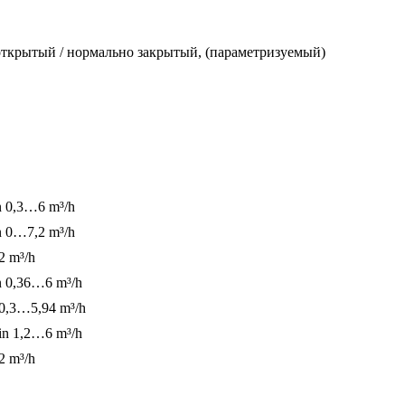
ткрытый / нормально закрытый, (параметризуемый)
n
0,3…6 m³/h
n
0…7,2 m³/h
2 m³/h
n
0,36…6 m³/h
0,3…5,94 m³/h
in
1,2…6 m³/h
2 m³/h