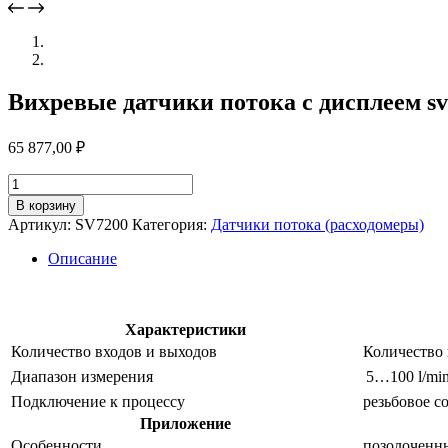
Вихревые датчики потока с дисплеем s
65 877,00
₽
Количество
товара
В корзину
Вихревые
Артикул:
SV7200
Категория:
Датчики потока (расходомеры)
датчики
потока
Описание
с
дисплеем
sv7200
Характеристики
Количество входов и выходов
Количество
Диапазон измерения
5…100 l/mi
Подключение к процессу
резьбовое с
Приложение
Особенности
позолоченн