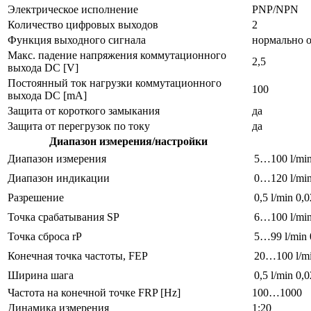
Электрическое исполнение
PNP/NPN
Количество цифровых выходов
2
Функция выходного сигнала
нормально о
Макс. падение напряжения коммутационного
2,5
выхода DC [V]
Постоянный ток нагрузки коммутационного
100
выхода DC [mA]
Защита от короткого замыкания
да
Защита от перегрузок по току
да
Диапазон измерения/настройки
Диапазон измерения
5…100 l/mi
Диапазон индикации
0…120 l/mi
Разрешение
0,5 l/min
0,0
Точка срабатывания SP
6…100 l/mi
Точка сброса rP
5…99 l/min
Конечная точка частоты, FEP
20…100 l/m
Ширина шага
0,5 l/min
0,0
Частота на конечной точке FRP [Hz]
100…1000
Динамика измерения
1:20