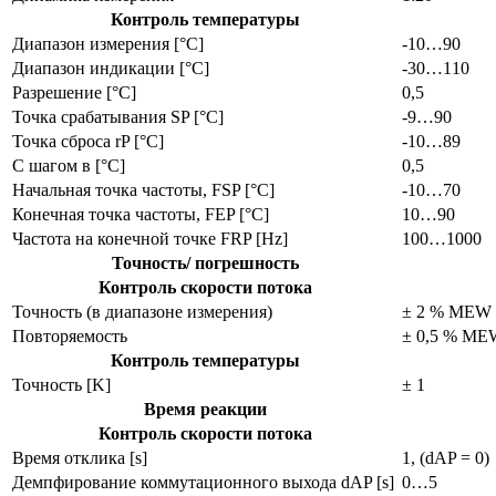
Контроль температуры
Диапазон измерения [°C]
-10…90
Диапазон индикации [°C]
-30…110
Разрешение [°C]
0,5
Точка срабатывания SP [°C]
-9…90
Точка сброса rP [°C]
-10…89
С шагом в [°C]
0,5
Начальная точка частоты, FSP [°C]
-10…70
Конечная точка частоты, FEP [°C]
10…90
Частота на конечной точке FRP [Hz]
100…1000
Точность/ погрешность
Контроль скорости потока
Точность (в диапазоне измерения)
± 2 % MEW
Повторяемость
± 0,5 % ME
Контроль температуры
Точность [K]
± 1
Время реакции
Контроль скорости потока
Время отклика [s]
1, (dAP = 0)
Демпфирование коммутационного выхода dAP [s]
0…5