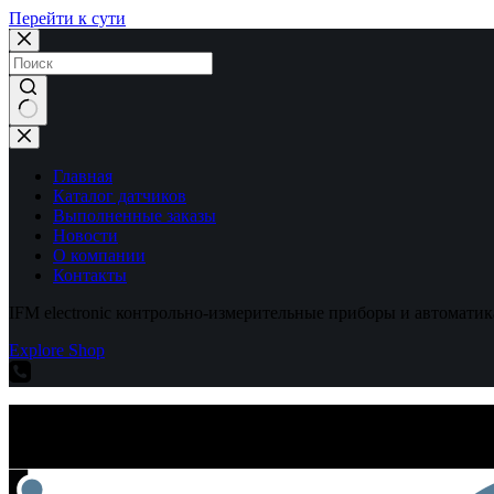
Перейти к сути
Ничего
не
найдено
Главная
Каталог датчиков
Выполненные заказы
Новости
О компании
Контакты
IFM electronic контрольно-измерительные приборы и автоматик
Explore Shop
IFM electronic контрольно-измерительные приборы и автоматик