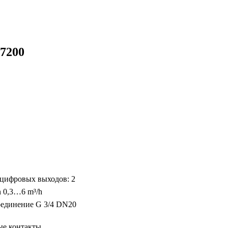
v7200
 цифровых выходов: 2
n
0,3…6 m³/h
оединение G 3/4 DN20
ые контакты