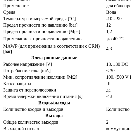
Применение
для общепр
Среда
Вода
Температура измеряемой среды [°C]
-10…90
Предел прочности по давлению [bar]
12
Предел прочности по давлению [Mpa]
1,2
Примечание к прочности по давлению
до 40 °C
MAWP (для применения в соответствии с CRN)
4,3
[bar]
Электронные данные
Рабочее напряжение [V]
18…30 DC
Потребление тока [mA]
< 30
Мин. сопротивление изоляции [MΩ]
100, (500 V
Класс защиты
III
Защита от переполюсовки
да
Время задержки включения питания [s]
< 3
Входы/выходы
Количество входов и выходов
Количество
Выходы
Общее количество выходов
2
Выходной сигнал
коммутацион