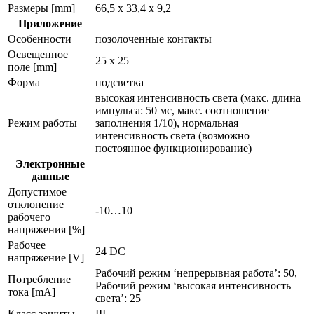
Размеры [mm]
66,5 x 33,4 x 9,2
Приложение
Особенности
позолоченные контакты
Освещенное
25 x 25
поле [mm]
Форма
подсветка
высокая интенсивность света (макс. длина
импульса: 50 мс, макс. соотношение
Режим работы
заполнения 1/10), нормальная
интенсивность света (возможно
постоянное функционирование)
Электронные
данные
Допустимое
отклонение
-10…10
рабочего
напряжения [%]
Рабочее
24 DC
напряжение [V]
Рабочий режим ‘непрерывная работа’: 50,
Потребление
Рабочий режим ‘высокая интенсивность
тока [mA]
света’: 25
Класс защиты
III