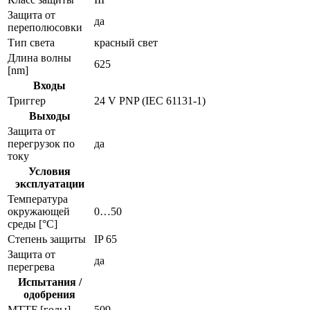
Защита от
да
переполюсовки
Тип света
красный свет
Длина волны
625
[nm]
Входы
Триггер
24 V PNP (IEC 61131-1)
Выходы
Защита от
перегрузок по
да
току
Условия
эксплуатации
Температура
окружающей
0…50
среды [°C]
Степень защиты
IP 65
Защита от
да
перегрева
Испытания /
одобрения
MTTF [годы]
509