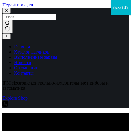
Перейти к сути
ЗАКРЫТЬ
Ничего
не
найдено
Главная
Каталог датчиков
Выполненные заказы
Новости
О компании
Контакты
IFM electronic контрольно-измерительные приборы и
автоматика
Explore Shop
IFM electronic контрольно-измерительные приборы и
автоматика