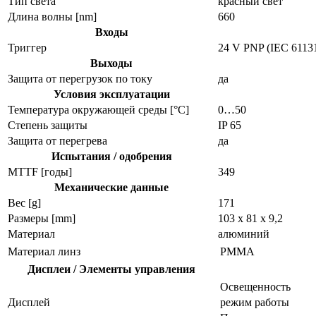
Тип света
красный свет
Длина волны [nm]
660
Входы
Триггер
24 V PNP (IEC 6113
Выходы
Защита от перегрузок по току
да
Условия эксплуатации
Температура окружающей среды [°C]
0…50
Степень защиты
IP 65
Защита от перегрева
да
Испытания / одобрения
MTTF [годы]
349
Механические данные
Вес [g]
171
Размеры [mm]
103 x 81 x 9,2
Материал
алюминий
Материал линз
PMMA
Дисплеи / Элементы управления
Освещенность
Дисплей
режим работы