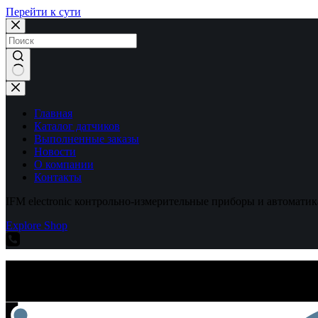
Перейти к сути
Ничего
не
найдено
Главная
Каталог датчиков
Выполненные заказы
Новости
О компании
Контакты
IFM electronic контрольно-измерительные приборы и автоматик
Explore Shop
IFM electronic контрольно-измерительные приборы и автоматик