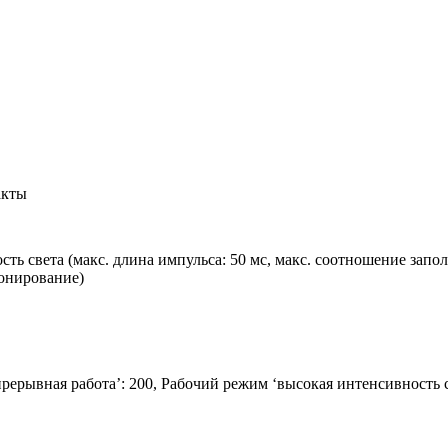
акты
ть света (макс. длина импульса: 50 мс, макс. соотношение запо
онирование)
рерывная работа’: 200, Рабочий режим ‘высокая интенсивность с