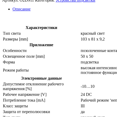
Артикул:
O2D911
Категория:
Устройства подсветки
подсветка
o2d911
Описание
Характеристики
Тип света
красный свет
Размеры [mm]
103 x 81 x 9,2
Приложение
Особенности
позолоченные конт
Освещенное поле [mm]
50 x 50
Форма
подсветка
высокая интенсивнос
Режим работы
постоянное функци
Электронные данные
Допустимое отклонение рабочего
-10…10
напряжения [%]
Рабочее напряжение [V]
24 DC
Потребление тока [mA]
Рабочий режим ‘неп
Класс защиты
III
Защита от переполюсовки
да