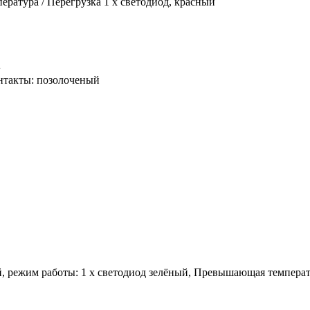
ратура / Перегрузка
1 x светодиод, красный
R
онтакты: позолоченый
, режим работы: 1 x светодиод зелёный, Превышающая температу