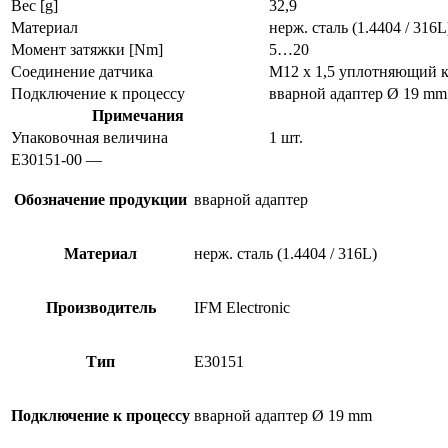
Вес [g]
32,9
Материал
нерж. сталь (1.4404 / 316L
Момент затяжки [Nm]
5…20
Соединение датчика
M12 x 1,5 уплотняющий 
Подключение к процессу
вварной адаптер Ø 19 mm
Примечания
Упаковочная величина
1 шт.
E30151-00 —
Обозначение продукции
вварной адаптер
Материал
нерж. сталь (1.4404 / 316L)
Производитель
IFM Electronic
Тип
E30151
Подключение к процессу
вварной адаптер Ø 19 mm