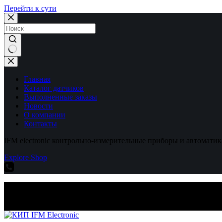
Перейти к сути
Ничего
не
найдено
Главная
Каталог датчиков
Выполненные заказы
Новости
О компании
Контакты
IFM electronic контрольно-измерительные приборы и автоматик
Explore Shop
IFM electronic контрольно-измерительные приборы и автоматик