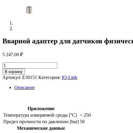
Вварной адаптер для датчиков физичес
5 247,00
₽
Количество
товара
В корзину
Вварной
Артикул:
E30151
Категория:
IO-Link
адаптер
для
Описание
датчиков
физических
величин
e30151
Приложение
Температура измеряемой среды [°C]
< 250
Предел прочности по давлению [bar]
50
Механические данные