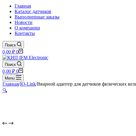
Главная
Каталог датчиков
Выполненные заказы
Новости
О компании
Контакты
Поиск
Корзина
0,00
₽
0
Поиск
Корзина
0,00
₽
0
Menu
Главная
/
IO-Link
/
Вварной адаптер для датчиков физических вел
🔍