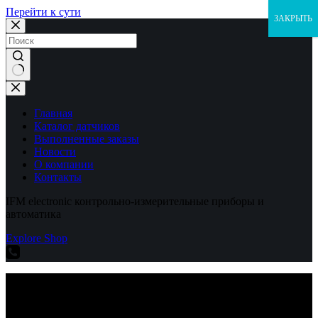
Перейти к сути
ЗАКРЫТЬ
Ничего
не
найдено
Главная
Каталог датчиков
Выполненные заказы
Новости
О компании
Контакты
IFM electronic контрольно-измерительные приборы и
автоматика
Explore Shop
IFM electronic контрольно-измерительные приборы и
автоматика