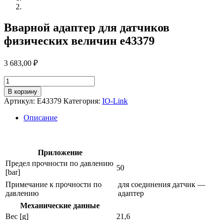
Вварной адаптер для датчиков
физических величин e43379
3 683,00
₽
Количество
товара
В корзину
Вварной
Артикул:
E43379
Категория:
IO-Link
адаптер
для
Описание
датчиков
физических
величин
e43379
Приложение
Предел прочности по давлению
50
[bar]
Примечание к прочности по
для соединения датчик —
давлению
адаптер
Механические данные
Вес [g]
21,6