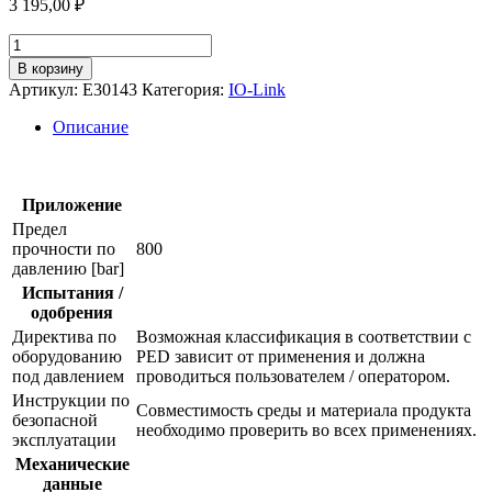
3 195,00
₽
Количество
товара
В корзину
Вворачиваемый
Артикул:
E30143
Категория:
IO-Link
адаптер
для
Описание
датчиков
физических
величин
e30143
Приложение
Предел
прочности по
800
давлению [bar]
Испытания /
одобрения
Директива по
Возможная классификация в соответствии с
оборудованию
PED зависит от применения и должна
под давлением
проводиться пользователем / оператором.
Инструкции по
Совместимость среды и материала продукта
безопасной
необходимо проверить во всех применениях.
эксплуатации
Механические
данные