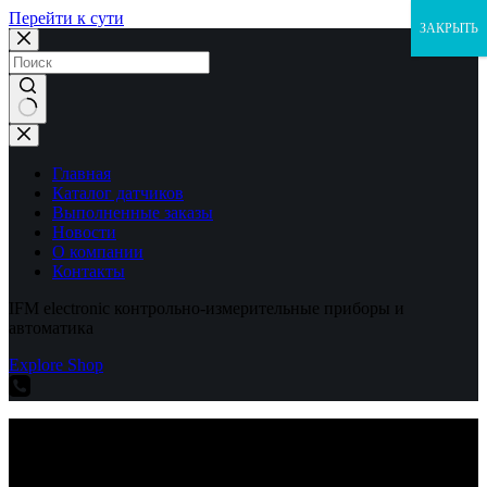
Перейти к сути
ЗАКРЫТЬ
Ничего
не
найдено
Главная
Каталог датчиков
Выполненные заказы
Новости
О компании
Контакты
IFM electronic контрольно-измерительные приборы и
автоматика
Explore Shop
IFM electronic контрольно-измерительные приборы и
автоматика