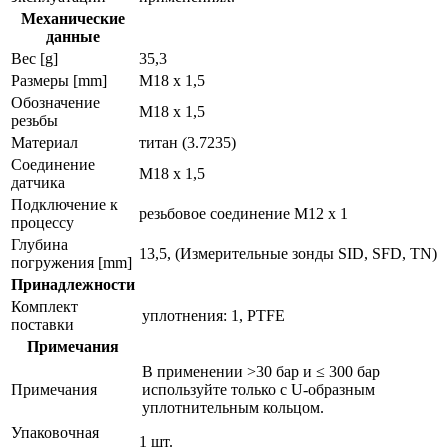
Механические
данные
Вес [g]
35,3
Размеры [mm]
M18 x 1,5
Обозначение
M18 x 1,5
резьбы
Материал
титан (3.7235)
Соединение
M18 x 1,5
датчика
Подключение к
резьбовое соединение M12 x 1
процессу
Глубина
13,5, (Измерительные зонды SID, SFD, TN)
погружения [mm]
Принадлежности
Комплект
уплотнения: 1, PTFE
поставки
Примечания
В применении >30 бар и ≤ 300 бар
Примечания
используйте только с U-образным
уплотнительным кольцом.
Упаковочная
1 шт.