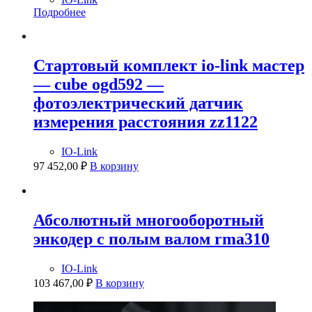
Подробнее
Стартовый комплект io-link мастер
— cube ogd592 —
фотоэлектрический датчик
измерения расстояния zz1122
IO-Link
97 452,00
₽
В корзину
Абсолютный многооборотный
энкодер с полым валом rma310
IO-Link
103 467,00
₽
В корзину