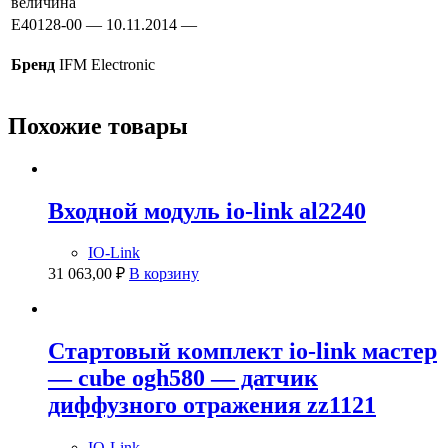
величина
E40128-00 — 10.11.2014 —
Бренд
IFM Electronic
Похожие товары
Входной модуль io-link al2240
IO-Link
31 063,00
₽
В корзину
Стартовый комплект io-link мастер
— cube ogh580 — датчик
диффузного отражения zz1121
IO-Link