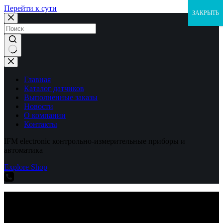
Перейти к сути
ЗАКРЫТЬ
Ничего
не
найдено
Главная
Каталог датчиков
Выполненные заказы
Новости
О компании
Контакты
IFM electronic контрольно-измерительные приборы и
автоматика
Explore Shop
IFM electronic контрольно-измерительные приборы и
автоматика