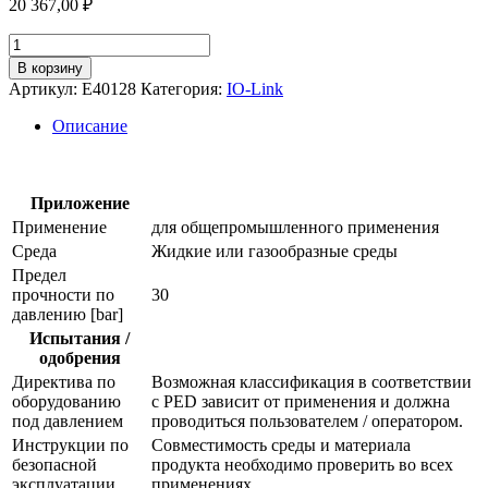
20 367,00
₽
Количество
товара
В корзину
Вворачиваемый
Артикул:
E40128
Категория:
IO-Link
адаптер
для
Описание
датчиков
физических
величин
e40128
Приложение
Применение
для общепромышленного применения
Среда
Жидкие или газообразные среды
Предел
прочности по
30
давлению [bar]
Испытания /
одобрения
Директива по
Возможная классификация в соответствии
оборудованию
с PED зависит от применения и должна
под давлением
проводиться пользователем / оператором.
Инструкции по
Совместимость среды и материала
безопасной
продукта необходимо проверить во всех
эксплуатации
применениях.