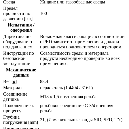
Среда
Жидкие или газообразные среды
Предел
прочности по
100
давлению [bar]
Испытания /
одобрения
Директива по
Возможная классификация в соответствии
оборудованию
с PED зависит от применения и должна
под давлением
проводиться пользователем / оператором.
Инструкции по
Совместимость среды и материала
безопасной
продукта необходимо проверить во всех
эксплуатации
применениях.
Механические
данные
Вес [g]
88,4
Материал
нерж. сталь (1.4404 / 316L)
Соединение
M18 x 1,5 внутренняя резьба
датчика
Подключение к
резьбовое соединение G 3/4 внешняя
процессу
резьба
Глубина
21, (Измерительные зонды SID, SFD, TN)
погружения [mm]
Принадлежности