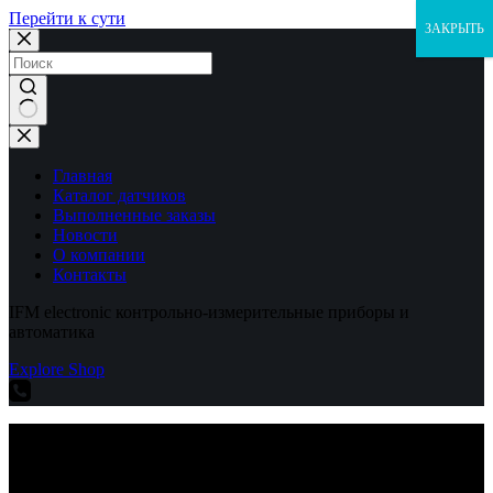
Перейти к сути
ЗАКРЫТЬ
Ничего
не
найдено
Главная
Каталог датчиков
Выполненные заказы
Новости
О компании
Контакты
IFM electronic контрольно-измерительные приборы и
автоматика
Explore Shop
IFM electronic контрольно-измерительные приборы и
автоматика