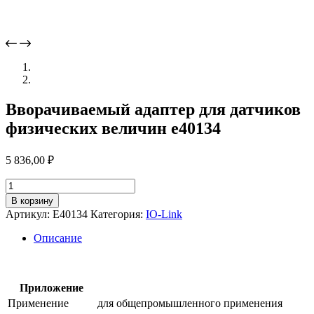
Вворачиваемый адаптер для датчиков
физических величин e40134
5 836,00
₽
Количество
товара
В корзину
Вворачиваемый
Артикул:
E40134
Категория:
IO-Link
адаптер
для
Описание
датчиков
физических
величин
e40134
Приложение
Применение
для общепромышленного применения