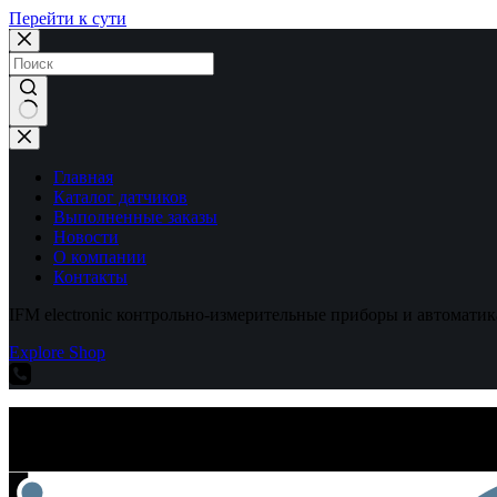
Перейти к сути
Ничего
не
найдено
Главная
Каталог датчиков
Выполненные заказы
Новости
О компании
Контакты
IFM electronic контрольно-измерительные приборы и автоматик
Explore Shop
IFM electronic контрольно-измерительные приборы и автоматик