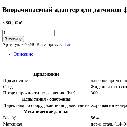
Вворачиваемый адаптер для датчиков 
3 800,00
₽
Количество
товара
В корзину
Вворачиваемый
Артикул:
E40236
Категория:
IO-Link
адаптер
для
Описание
датчиков
физических
величин
e40236
Приложение
Применение
для общепромышл
Среда
Жидкие или газоо
Предел прочности по давлению [bar]
300
Испытания / одобрения
Директива по оборудованию под давлением
Хорошая инженерно
Механические данные
Вес [g]
56,4
Материал
нерж. сталь (1.440