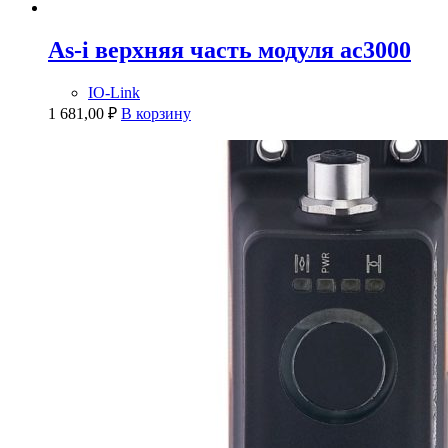
As-i верхняя часть модуля ac3000
IO-Link
1 681,00
₽
В корзину