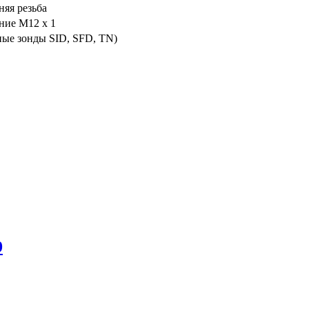
няя резьба
ние M12 x 1
ные зонды SID, SFD, TN)
9