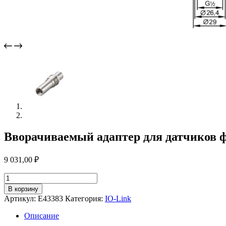
Вворачиваемый адаптер для датчиков 
9 031,00
₽
Количество
товара
В корзину
Вворачиваемый
Артикул:
E43383
Категория:
IO-Link
адаптер
для
Описание
датчиков