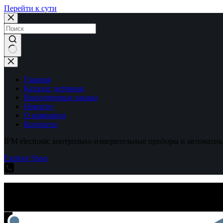
Перейти к сути
Ничего
не
найдено
Главная
Каталог датчиков
Выполненные заказы
Новости
О компании
Контакты
IFM electronic контрольно-измерительные приборы и автоматик
Explore Shop
IFM electronic контрольно-измерительные приборы и автоматик