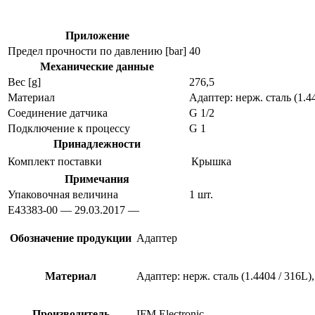
физических
величин
e43383
Приложение
Предел прочности по давлению [bar]
40
Механические данные
Вес [g]
276,5
Материал
Адаптер: нерж. сталь (1.
Соединение датчика
G 1/2
Подключение к процессу
G 1
Принадлежности
Комплект поставки
Крышка
Примечания
Упаковочная величина
1 шт.
E43383-00 — 29.03.2017 —
Обозначение продукции
Адаптер
Материал
Адаптер: нерж. сталь (1.4404 / 316
Производитель
IFM Electronic