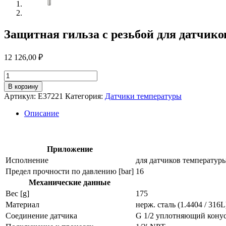
Защитная гильза с резьбой для датчико
12 126,00
₽
Количество
товара
В корзину
Защитная
Артикул:
E37221
Категория:
Датчики температуры
гильза
с
Описание
резьбой
для
датчиков
температуры
Приложение
e37221
Исполнение
для датчиков температур
Предел прочности по давлению [bar]
16
Механические данные
Вес [g]
175
Материал
нерж. сталь (1.4404 / 316L
Соединение датчика
G 1/2 уплотняющий кону