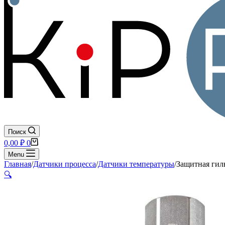
Поиск
Корзина
0,00
₽
0
Menu
Главная
/
Датчики процесса
/
Датчики температуры
/
Защитная гиль
🔍