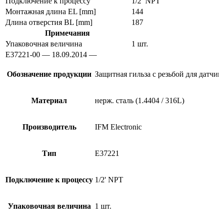
Подключение к процессу
1/2′ NPT
Монтажная длина EL [mm]
144
Длина отверстия BL [mm]
187
Примечания
Упаковочная величина
1 шт.
E37221-00 — 18.09.2014 —
Обозначение продукции
Защитная гильза с резьбой для датч
Материал
нерж. сталь (1.4404 / 316L)
Производитель
IFM Electronic
Тип
E37221
Подключение к процессу
1/2' NPT
Упаковочная величина
1 шт.