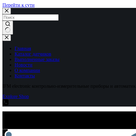
Перейти к сути
Ничего
не
найдено
Главная
Каталог датчиков
Выполненные заказы
Новости
О компании
Контакты
IFM electronic контрольно-измерительные приборы и автоматик
Explore Shop
IFM electronic контрольно-измерительные приборы и автоматик