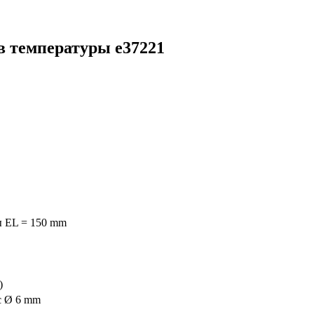
в температуры e37221
ы EL = 150 mm
)
с Ø 6 mm