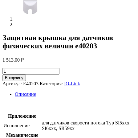
Защитная крышка для датчиков
физических величин e40203
1 513,00
₽
Количество
товара
В корзину
Защитная
Артикул:
E40203
Категория:
IO-Link
крышка
для
Описание
датчиков
физических
величин
e40203
Приложение
для датчиков скорости потока Typ SI5xxx,
Исполнение
SI6xxx, SR59xx
Механические