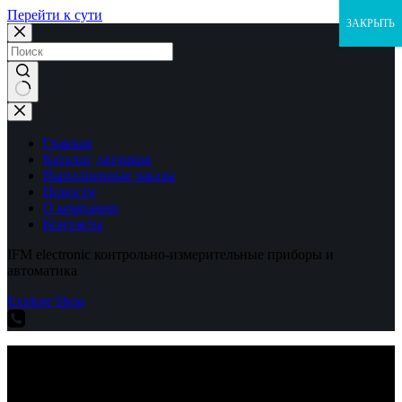
Перейти к сути
ЗАКРЫТЬ
Ничего
не
найдено
Главная
Каталог датчиков
Выполненные заказы
Новости
О компании
Контакты
IFM electronic контрольно-измерительные приборы и
автоматика
Explore Shop
IFM electronic контрольно-измерительные приборы и
автоматика