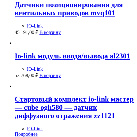
Датчики позиционирования для
вентильных приводов mvq101
IO-Link
45 191,00
₽
В корзину
Io-link модуль ввода/вывода al2301
IO-Link
53 768,00
₽
В корзину
Стартовый комплект io-link мастер
— cube ogh580 — датчик
диффузного отражения zz1121
IO-Link
Подробнее