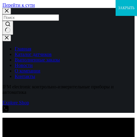
Перейти к сути
ЗАКРЫТЬ
Ничего
не
найдено
Главная
Каталог датчиков
Выполненные заказы
Новости
О компании
Контакты
IFM electronic контрольно-измерительные приборы и
автоматика
Explore Shop
IFM electronic контрольно-измерительные приборы и
автоматика