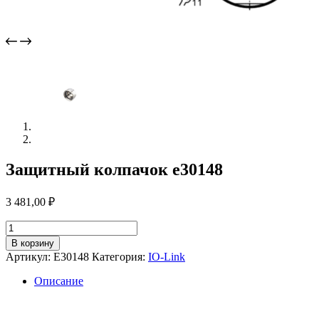
Защитный колпачок e30148
3 481,00
₽
Количество
товара
В корзину
Защитный
Артикул:
E30148
Категория:
IO-Link
колпачок
e30148
Описание