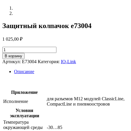
Защитный колпачок e73004
1 025,00
₽
Количество
товара
В корзину
Защитный
Артикул:
E73004
Категория:
IO-Link
колпачок
e73004
Описание
Приложение
для разъемов М12 модулей ClassicLine,
Исполнение
CompactLine и пневмоостровов
Условия
эксплуатации
Температура
окружающей среды
-30…85