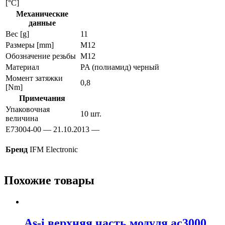
[°C]
Механические
данные
Вес [g]
11
Размеры [mm]
M12
Обозначение резьбы
M12
Материал
PA (полиамид) черный
Момент затяжки
0,8
[Nm]
Примечания
Упаковочная
10 шт.
величина
E73004-00 — 21.10.2013 —
Бренд
IFM Electronic
Похожие товары
As-i верхняя часть модуля ac3000