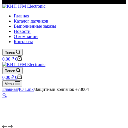
Главная
Каталог датчиков
Выполненные заказы
Новости
О компании
Контакты
Поиск
Корзина
0,00
₽
0
Поиск
Корзина
0,00
₽
0
Menu
Главная
/
IO-Link
/
Защитный колпачок e73004
🔍