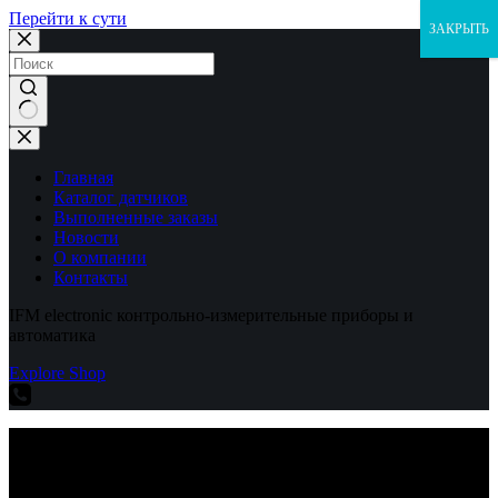
Перейти к сути
ЗАКРЫТЬ
Ничего
не
найдено
Главная
Каталог датчиков
Выполненные заказы
Новости
О компании
Контакты
IFM electronic контрольно-измерительные приборы и
автоматика
Explore Shop
IFM electronic контрольно-измерительные приборы и
автоматика