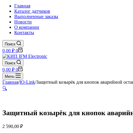
Главная
Каталог датчиков
Выполненные заказы
Новости
О компании
Контакты
Поиск
Корзина
0,00
₽
0
Поиск
Корзина
0,00
₽
0
Menu
Главная
/
IO-Link
/
Защитный козырёк для кнопок аварийной остано
🔍
Защитный козырёк для кнопок аварийной
2 590,00
₽