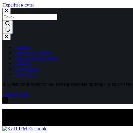
Перейти к сути
Ничего
не
найдено
Главная
Каталог датчиков
Выполненные заказы
Новости
О компании
Контакты
IFM electronic контрольно-измерительные приборы и автоматик
Explore Shop
IFM electronic контрольно-измерительные приборы и автоматик