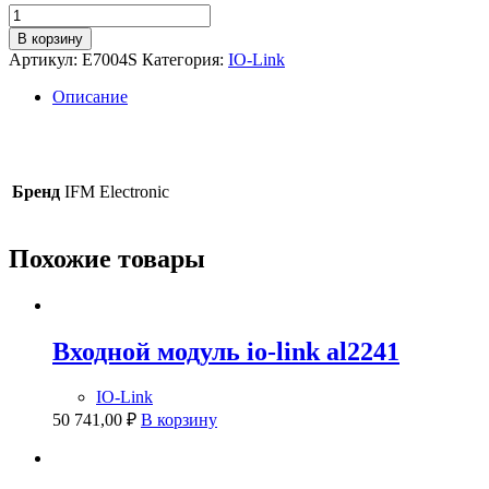
Количество
товара
В корзину
Защитный
Артикул:
E7004S
Категория:
IO-Link
козырёк
для
Описание
кнопок
аварийной
остановки
(e-
stop)
Бренд
IFM Electronic
e7004s
Похожие товары
Входной модуль io-link al2241
IO-Link
50 741,00
₽
В корзину