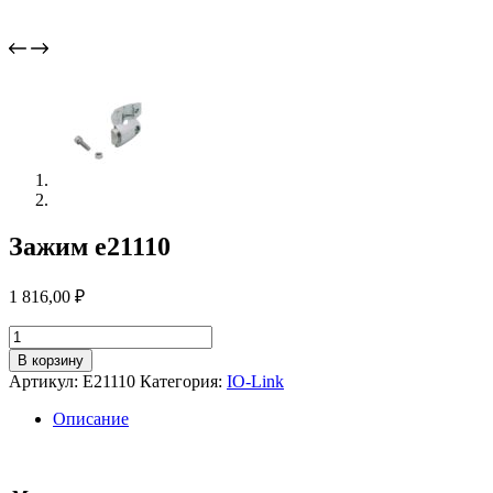
Зажим e21110
1 816,00
₽
Количество
товара
В корзину
Зажим
Артикул:
E21110
Категория:
IO-Link
e21110
Описание