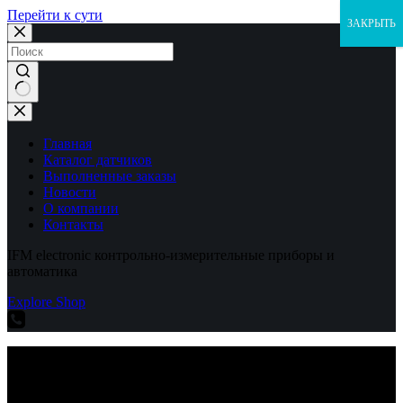
Перейти к сути
ЗАКРЫТЬ
Ничего
не
найдено
Главная
Каталог датчиков
Выполненные заказы
Новости
О компании
Контакты
IFM electronic контрольно-измерительные приборы и
автоматика
Explore Shop
IFM electronic контрольно-измерительные приборы и
автоматика