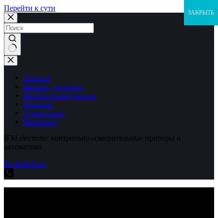
Перейти к сути
ЗАКРЫТЬ
Ничего
не
найдено
Главная
Каталог датчиков
Выполненные заказы
Новости
О компании
Контакты
IFM electronic контрольно-измерительные приборы и
автоматика
Explore Shop
IFM electronic контрольно-измерительные приборы и
автоматика