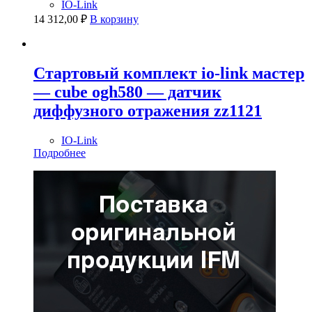
IO-Link
14 312,00
₽
В корзину
Стартовый комплект io-link мастер
— cube ogh580 — датчик
диффузного отражения zz1121
IO-Link
Подробнее