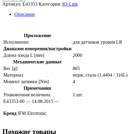
Зонд
Артикул:
E43353
Категория:
IO-Link
для
датчиков
Описание
уровня
e43353
Приложение
Исполнение
для датчиков уровня LR
Диапазон измерения/настройки
Длина зонда L [mm]
2000
Механические данные
Вес [g]
865
Материал
нерж. сталь (1.4404 / 316L)
Момент затяжки [Nm]
4
Примечания
Упаковочная величина
1 шт.
E43353-00 — 14.08.2015 —
Бренд
IFM Electronic
Похожие товары