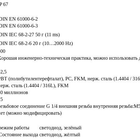
P 67
DIN EN 61000-6-2
DIN EN 61000-6-3
DIN IEC 68-2-27
50 г (11 ms)
DIN IEC 68-2-6
20 г (10…2000 Hz)
500
Хорошая инженерно-техническая практика, можно использовать д
2,5
PBT (полибутилентерефталат), PC, FKM, нерж. сталь (1.4404 / 31
нерж. сталь (1.4404 / 316L), FKM
50 миллионов
25
резьбовое соединение G 1/4 внешняя резьба внутренняя резьба:M
нет (можно модифицировать)
режим работы
светодиод, зелёный
Состояние выхода
светодиод, жёлтый