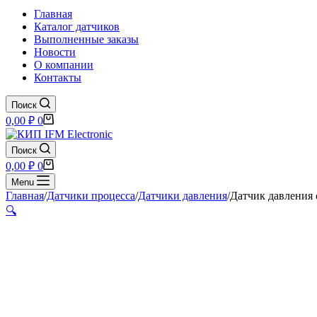
Главная
Каталог датчиков
Выполненные заказы
Новости
О компании
Контакты
Поиск
Корзина
0,00
₽
0
Поиск
Корзина
0,00
₽
0
Menu
Главная
/
Датчики процесса
/
Датчики давления
/
Датчик давления 
🔍