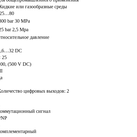
Жидкие или газообразные среды
-25…80
300 bar
30 MPa
25 bar
2,5 Mpa
относительное давление
9,6…32 DC
< 25
100, (500 V DC)
II
да
Количество цифровых выходов: 2
2
коммутационный сигнал
PNP
2
комплементарный