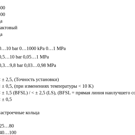
2
500
100
да
тактовый
да
0…10 bar
0…1000 kPa
0…1 MPa
0,5…10 bar
0,05…1 MPa
0,3…9,8 bar
0,03…0,98 MPa
 ± 2,5, (Точность установки)
< ± 0,5, (при изменениях температуры < 10 K)
< ± 1,5 (BFSL) / < ± 2,5 (LS), (BFSL = прямая линия наилучшего 
 ± 0,5
настроечные кольца
-25…80
-40…100