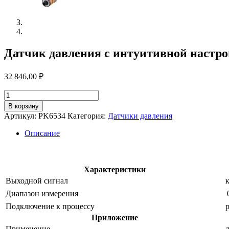
Датчик давления с интуитивной настр
32 846,00
₽
Количество
товара
В корзину
Датчик
Артикул:
PK6534
Категория:
Датчики давления
давления
с
Описание
интуитивной
настройкой
точки
переключения
Характеристики
pk6534
Выходной сигнал
Диапазон измерения
Подключение к процессу
Приложение
Применение