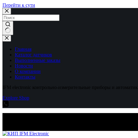
Перейти к сути
Ничего
не
найдено
Главная
Каталог датчиков
Выполненные заказы
Новости
О компании
Контакты
IFM electronic контрольно-измерительные приборы и автоматик
Explore Shop
IFM electronic контрольно-измерительные приборы и автоматик