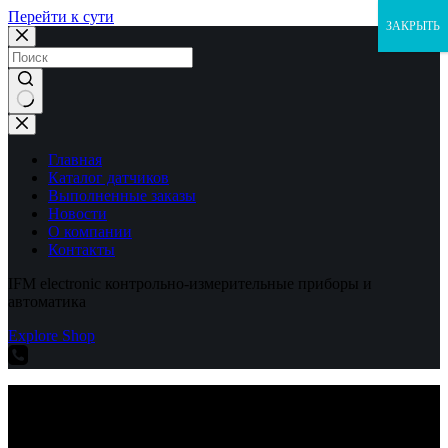
Перейти к сути
ЗАКРЫТЬ
Ничего
не
найдено
Главная
Каталог датчиков
Выполненные заказы
Новости
О компании
Контакты
IFM electronic контрольно-измерительные приборы и
автоматика
Explore Shop
IFM electronic контрольно-измерительные приборы и
автоматика