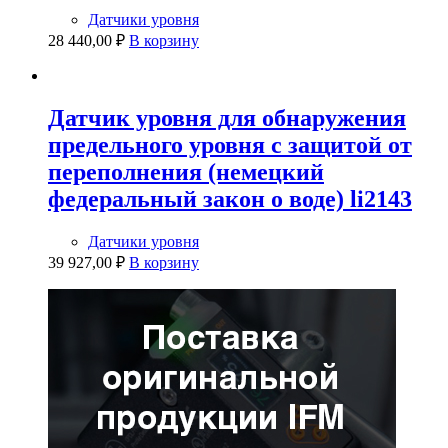
Датчики уровня
28 440,00
₽
В корзину
Датчик уровня для обнаружения
предельного уровня с защитой от
переполнения (немецкий
федеральный закон о воде) li2143
Датчики уровня
39 927,00
₽
В корзину