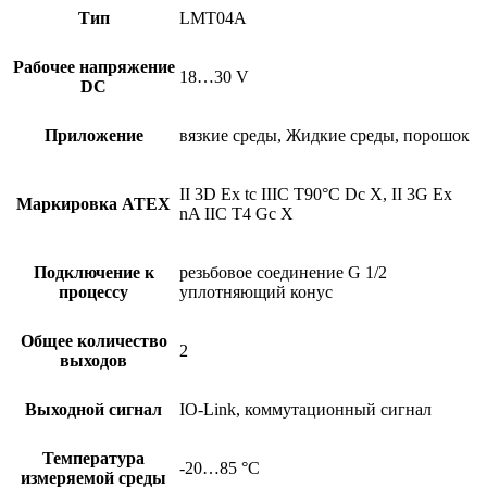
Тип
LMT04A
Рабочее напряжение
18…30 V
DC
Приложение
вязкие среды, Жидкие среды, порошок
II 3D Ex tc IIIC T90°C Dc X, II 3G Ex
Маркировка АТЕХ
nA IIC T4 Gc X
Подключение к
резьбовое соединение G 1/2
процессу
уплотняющий конус
Общее количество
2
выходов
Выходной сигнал
IO-Link, коммутационный сигнал
Температура
-20…85 °C
измеряемой среды