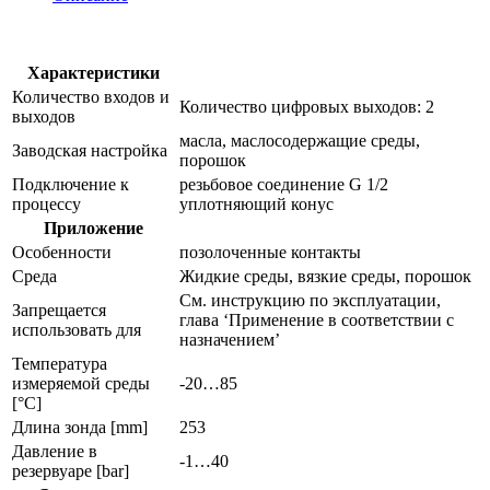
предельного
уровня
во
взрывоопасных
Характеристики
зонах
Количество входов и
Количество цифровых выходов: 2
lmt04a
выходов
масла, маслосодержащие среды,
Заводская настройка
порошок
Подключение к
резьбовое соединение G 1/2
процессу
уплотняющий конус
Приложение
Особенности
позолоченные контакты
Среда
Жидкие среды, вязкие среды, порошок
См. инструкцию по эксплуатации,
Запрещается
глава ‘Применение в соответствии с
использовать для
назначением’
Температура
измеряемой среды
-20…85
[°C]
Длина зонда [mm]
253
Давление в
-1…40
резервуаре [bar]