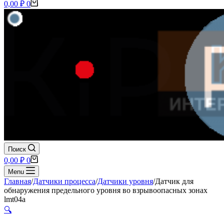
Корзина
0,00
₽
0
Поиск
Корзина
0,00
₽
0
Menu
Главная
/
Датчики процесса
/
Датчики уровня
/
Датчик для
обнаружения предельного уровня во взрывоопасных зонах
lmt04a
🔍