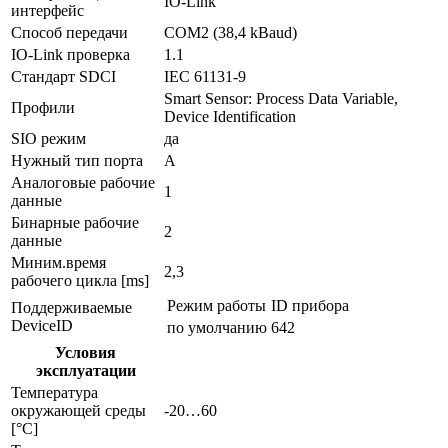
IO-Link
интерфейс
Способ передачи
COM2 (38,4 kBaud)
IO-Link проверка
1.1
Стандарт SDCI
IEC 61131-9
Smart Sensor: Process Data Variable,
Профили
Device Identification
SIO режим
да
Нужный тип порта
A
Аналоговые рабочие
1
данные
Бинарные рабочие
2
данные
Миним.время
2,3
рабочего цикла [ms]
Режим работы
ID прибора
Поддерживаемые
DeviceID
по умолчанию
642
Условия
эксплуатации
Температура
окружающей среды
-20…60
[°C]