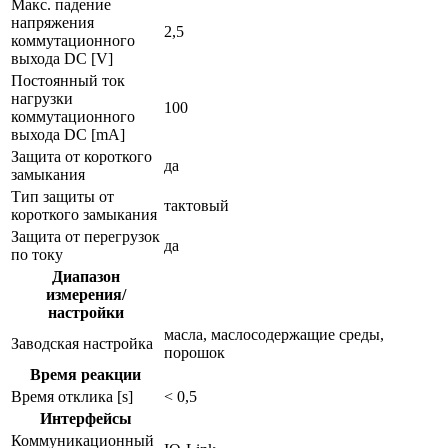
Макс. падение
напряжения
2,5
коммутационного
выхода DC [V]
Постоянный ток
нагрузки
100
коммутационного
выхода DC [mA]
Защита от короткого
да
замыкания
Тип защиты от
тактовый
короткого замыкания
Защита от перегрузок
да
по току
Диапазон
измерения/
настройки
масла, маслосодержащие среды,
Заводская настройка
порошок
Время реакции
Время отклика [s]
< 0,5
Интерфейсы
Коммуникационный