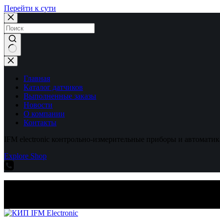
Перейти к сути
Ничего
не
найдено
Главная
Каталог датчиков
Выполненные заказы
Новости
О компании
Контакты
IFM electronic контрольно-измерительные приборы и автоматик
Explore Shop
IFM electronic контрольно-измерительные приборы и автоматик