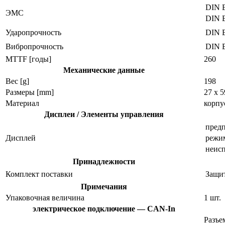
DIN 
ЭMC
DIN 
Ударопрочность
DIN 
Вибропрочность
DIN 
MTTF [годы]
260
Механические данные
Вес [g]
198
Размеры [mm]
27 x 5
Материал
корпу
Дисплеи / Элементы управления
пред
Дисплей
режи
неис
Принадлежности
Комплект поставки
Защит
Примечания
Упаковочная величина
1 шт.
электрическое подключение — CAN-In
Разъе