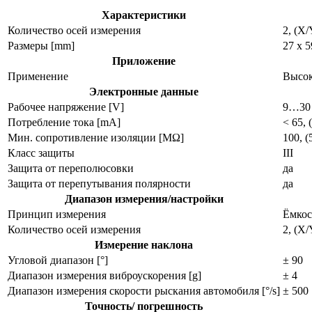
Характеристики
Количество осей измерения
2, (X/
Размеры [mm]
27 x 5
Приложение
Применение
Высок
Электронные данные
Рабочее напряжение [V]
9…30
Потребление тока [mA]
< 65, 
Мин. сопротивление изоляции [MΩ]
100, 
Класс защиты
III
Защита от переполюсовки
да
Защита от перепутывания полярности
да
Диапазон измерения/настройки
Принцип измерения
Ёмкос
Количество осей измерения
2, (X/
Измерение наклона
Угловой диапазон [°]
± 90
Диапазон измерения виброускорения [g]
± 4
Диапазон измерения скорости рыскания автомобиля [°/s]
± 500
Точность/ погрешность