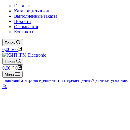
Главная
Каталог датчиков
Выполненные заказы
Новости
О компании
Контакты
Поиск
Корзина
0,00
₽
0
Поиск
Корзина
0,00
₽
0
Menu
Главная
/
Контроль вращений и перемещений
/
Датчики угла нак
🔍