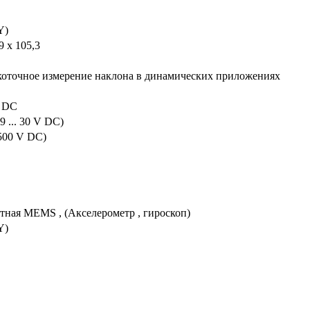
Y)
9 x 105,3
оточное измерение наклона в динамических приложениях
 DC
(9 ... 30 V DC)
(500 V DC)
тная MEMS , (Акселерометр , гироскоп)
Y)