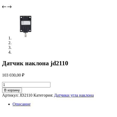
Датчик наклона jd2110
103 030,00
₽
Количество
товара
В корзину
Датчик
Артикул:
JD2110
Категория:
Датчики угла наклона
наклона
jd2110
Описание