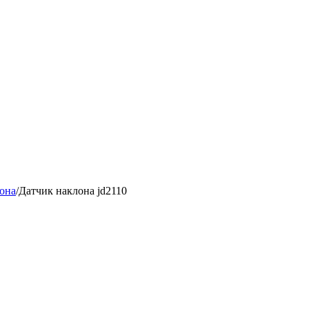
лона
/
Датчик наклона jd2110