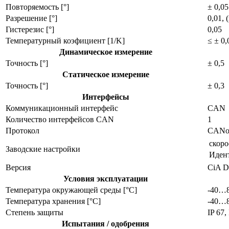
Повторяемость [°]
± 0,05
Разрешение [°]
0,01,
Гистерезис [°]
0,05
Температурный коэфициент [1/K]
≤ ± 0,
Динамическое измерение
Точность [°]
± 0,5
Статическое измерение
Точность [°]
± 0,3
Интерфейсы
Коммуникационный интерфейс
CAN
Количество интерфейсов CAN
1
Протокол
CANo
скоро
Заводские настройки
Идент
Версия
CiA D
Условия эксплуатации
Температура окружающей среды [°C]
-40…
Температура хранения [°C]
-40…
Степень защиты
IP 67,
Испытания / одобрения