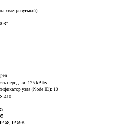
 (параметризуемый)
008°
pen
сть передачи: 125 kBit/s
ификатор узла (Node ID): 10
S-410
85
85
 IP 68, IP 69K