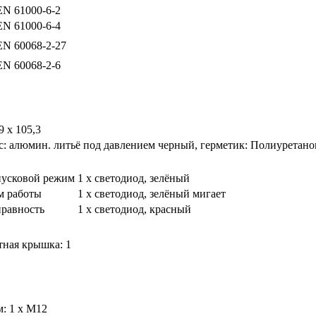
EN 61000-6-2
EN 61000-6-4
EN 60068-2-27
EN 60068-2-6
9 x 105,3
с: алюмин. литьё под давлением черный, герметик: Полиуретано
пусковой режим
1 x светодиод, зелёный
м работы
1 x светодиод, зелёный мигает
правность
1 x светодиод, красный
ная крышка: 1
м: 1 x M12