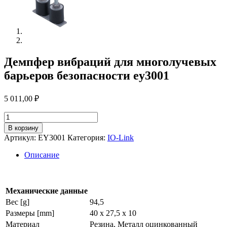
Демпфер вибраций для многолучевых
барьеров безопасности ey3001
5 011,00
₽
Количество
товара
В корзину
Демпфер
Артикул:
EY3001
Категория:
IO-Link
вибраций
для
Описание
многолучевых
барьеров
безопасности
ey3001
Механические данные
Вес [g]
94,5
Размеры [mm]
40 x 27,5 x 10
Материал
Резина, Металл оцинкованный