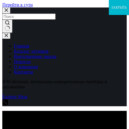
Перейти к сути
ЗАКРЫТЬ
Ничего
не
найдено
Главная
Каталог датчиков
Выполненные заказы
Новости
О компании
Контакты
IFM electronic контрольно-измерительные приборы и
автоматика
Explore Shop
IFM electronic контрольно-измерительные приборы и
автоматика