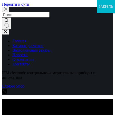
Перейти к сути
ЗАКРЫТЬ
Ничего
не
найдено
Главная
Каталог датчиков
Выполненные заказы
Новости
О компании
Контакты
IFM electronic контрольно-измерительные приборы и
автоматика
Explore Shop
IFM electronic контрольно-измерительные приборы и
автоматика