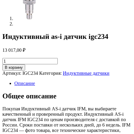
Индуктивный as-i датчик igc234
13 017,00
₽
Количество
товара
В корзину
Индуктивный
Артикул:
IGC234
Категория:
Индуктивные датчики
as-
i
Описание
датчик
igc234
Общее описание
Покупая Индуктивный AS-i датчик IFM, вы выбираете
качественный и проверенный продукт. Индуктивный AS-i
датчик IFM IGC234 по ценам производителя с доставкой по
России. Сроки поставки от нескольких дней, до 6 недель. IFM
IGC234 — фото товара, все технические характеристики,