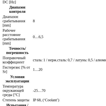
DC [Hz]
Диапазон
контроля
Диапазон
срабатывания
8
[mm]
Рабочее
расстояние
0…6,5
срабатывания
[mm]
Точность/
погрешность
Поправочный
сталь: 1 / нерж.сталь: 0,7 / латунь: 0,5 / алюм
коэффициент
Гистерезис [% от
1…20
Sr]
Условия
эксплуатации
Температура
окружающей
-25…70
среды [°C]
Степень защиты
IP 68, (‘Coolant’)
Испытания /