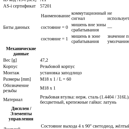
AS-i сертификат
57201
коммутационный
не
Наименование
сигнал
использует
мишень вне зоны
Биты данных
состояние = 0
—
срабатывания
мишень в зоне
значение п
состояние = 1
срабатывания
умолчани
Механические
данные
Вес [g]
47,2
Корпус
Резьбовой корпус
Монтаж
установка заподлицо
Размеры [mm]
M18 x 1 / L = 60
Обозначение
M18 x 1
резьбы
Резьбовая втулка: нерж. сталь (1.4404 / 316L
Материал
бесцветный, крепежные гайки: латунь
Дисплеи /
Элементы
управления
Состояние выхода
4 x 90° светодиод, жёлты