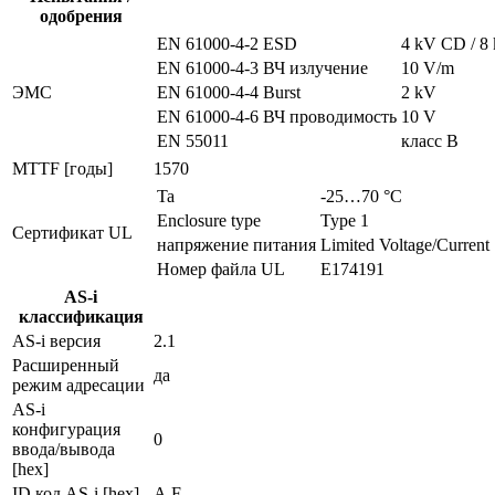
одобрения
EN 61000-4-2 ESD
4 kV CD / 8
EN 61000-4-3 ВЧ излучение
10 V/m
ЭMC
EN 61000-4-4 Burst
2 kV
EN 61000-4-6 ВЧ проводимость
10 V
EN 55011
класс B
MTTF [годы]
1570
Ta
-25…70 °C
Enclosure type
Type 1
Сертификат UL
напряжение питания
Limited Voltage/Current
Номер файла UL
E174191
AS-i
классификация
AS-i версия
2.1
Расширенный
да
режим адресации
AS-i
конфигурация
0
ввода/вывода
[hex]
ID код AS-i [hex]
A.F