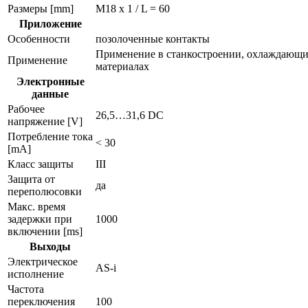
Размеры [mm]
M18 x 1 / L = 60
Приложение
Особенности
позолоченные контакты
Применение в станкостроении, охлаждающи
Применение
материалах
Электронные
данные
Рабочее
26,5…31,6 DC
напряжение [V]
Потребление тока
< 30
[mA]
Класс защиты
III
Защита от
да
переполюсовки
Макс. время
задержки при
1000
включении [ms]
Выходы
Электрическое
AS-i
исполнение
Частота
переключения
100